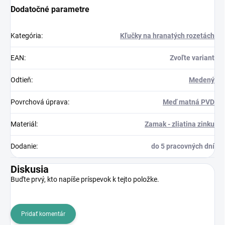
Dodatočné parametre
Kategória
:
Kľučky na hranatých rozetách
EAN
:
Zvoľte variant
Odtieň
:
Medený
Povrchová úprava
:
Meď matná PVD
Materiál
:
Zamak - zliatina zinku
Dodanie
:
do 5 pracovných dní
Diskusia
Buďte prvý, kto napíše príspevok k tejto položke.
Pridať komentár