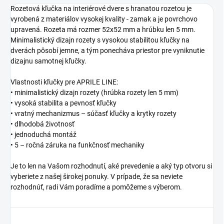
Rozetová kľučka na interiérové dvere s hranatou rozetou je
vyrobená z materiálov vysokej kvality - zamak a je povrchovo
upravená. Rozeta má rozmer 52x52 mm a hrúbku len 5 mm.
Minimalistický dizajn rozety s vysokou stabilitou kľučky na
dverách pôsobí jemne, a tým ponecháva priestor pre vyniknutie
dizajnu samotnej kľučky.
Vlastnosti kľučky pre APRILE LINE:
• minimalistický dizajn rozety (hrúbka rozety len 5 mm)
• vysoká stabilita a pevnosť kľučky
• vratný mechanizmus – súčasť kľučky a krytky rozety
• dlhodobá životnosť
• jednoduchá montáž
• 5 – ročná záruka na funkčnosť mechaniky
Je to len na Vašom rozhodnutí, aké prevedenie a aký typ otvoru si
vyberiete z našej širokej ponuky. V prípade, že sa neviete
rozhodnúť, radi Vám poradíme a pomôžeme s výberom.