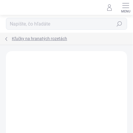
Prejsť
na
obsah
Hľadať
Kľučky na hranatých rozetách
Neohodnotené
Podrobnosti hodnotenia
ZNAČKA:
APRILE