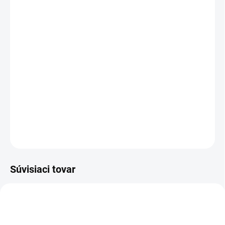
cena:
PREVEDENIE
TYP OTVORU
−
+
Pridať do košíka
DETAILNÉ INFORMÁCIE
OPÝTAŤ SA
STRÁŽIŤ
Súvisiaci tovar