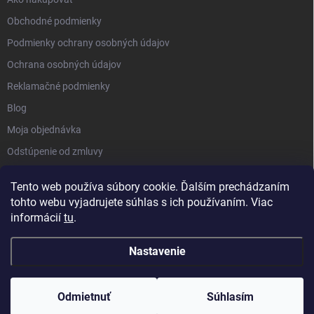
Obchodné podmienky
Podmienky ochrany osobných údajov
Ochrana osobných údajov
Reklamačné podmienky
Blog
Moja objednávka
Odstúpenie od zmluvy
Tento web používa súbory cookie. Ďalším prechádzaním
tohto webu vyjadrujete súhlas s ich používaním. Viac
informácií
tu
.
Nastavenie
Copyright 2026
Kluckynadvere.sk
. Všetky práva vyhradené.
Upraviť
nastavenie cookies
Odmietnuť
Súhlasím
Vytvoril Shoptet