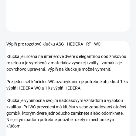
DETAILNÉ INFORMÁCIE
OPÝTAŤ SA
STRÁŽIŤ
Výplň pre rozetovú kľučku ASG - HEDERA - RT - WC.
Kľučka je určená na interiérové dvere s elegantnou obdĺžnikovou
rozetou a je vyrobená z materiálov vysokej kvality - zamak a je
povrchovo upravená. Výplň na kľučke je možné vymeniť.
Pre jeden set kľučiek s WC uzamykaním je potrebné objednať 1 ks
výplň HEDERA WC a 1 ks výplň HEDERA.
Kľučka je výnimočná svojím nadčasovým vzhľadom a vysokou
kvalitou. Pri WC prevedení má kľučka v sebe zabudovaný otočný
gombík, ktorým dvere jednoducho zamknete alebo odomknete.
Nie je tým pádom potrebné použitie rozety s mechanickým
kľúčom.