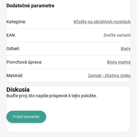
Dodatočné parametre
Kategória
:
Kľučky na okrúhlych rozetách
EAN
:
Zvoľte variant
Odtieň
:
Biely
Povrchová úprava
:
Biela matná
Materiál
:
Zamak - zliatina zinku
Diskusia
Buďte prvý, kto napíše príspevok k tejto položke.
Pridať komentár