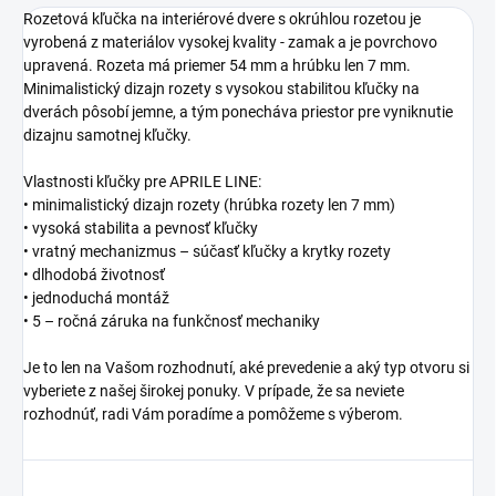
Rozetová kľučka na interiérové dvere s okrúhlou rozetou je
vyrobená z materiálov vysokej kvality - zamak a je povrchovo
upravená. Rozeta má priemer 54 mm a hrúbku len 7 mm.
Minimalistický dizajn rozety s vysokou stabilitou kľučky na
dverách pôsobí jemne, a tým ponecháva priestor pre vyniknutie
dizajnu samotnej kľučky.
Vlastnosti kľučky pre APRILE LINE:
• minimalistický dizajn rozety (hrúbka rozety len 7 mm)
• vysoká stabilita a pevnosť kľučky
• vratný mechanizmus – súčasť kľučky a krytky rozety
• dlhodobá životnosť
• jednoduchá montáž
• 5 – ročná záruka na funkčnosť mechaniky
Je to len na Vašom rozhodnutí, aké prevedenie a aký typ otvoru si
vyberiete z našej širokej ponuky. V prípade, že sa neviete
rozhodnúť, radi Vám poradíme a pomôžeme s výberom.