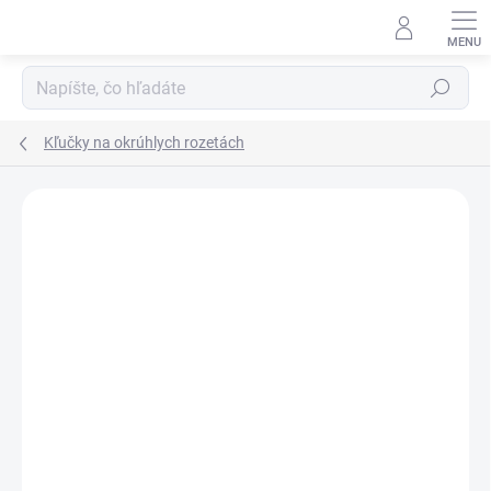
Prejsť
na
obsah
Hľadať
Kľučky na okrúhlych rozetách
Neohodnotené
Podrobnosti hodnotenia
ZNAČKA:
APRILE