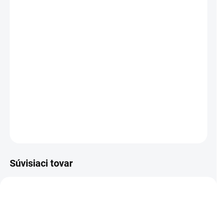
cena:
PREVEDENIE
TYP OTVORU
−
+
Pridať do košíka
DETAILNÉ INFORMÁCIE
OPÝTAŤ SA
STRÁŽIŤ
Súvisiaci tovar