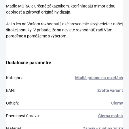
Madlo MORA je určené zákazníkom, ktorí hľadajú mimoriadnu
odolnosť a zároveň originálny dizajn.
Je to len na Vašom rozhodnutí, aké prevedenie si vyberiete z našej
širokej ponuky. V prípade, že sa neviete rozhodnúť, radi Vám
poradíme a pomôžeme s výberom.
Dodatočné parametre
Kategória
:
Madlá priame na rozetách
EAN
:
Zvoľte variant
Odtieň
:
Čierny
Povrchová úprava
:
Čierna matná
Materiál
:
Zamak - zliatina zinku