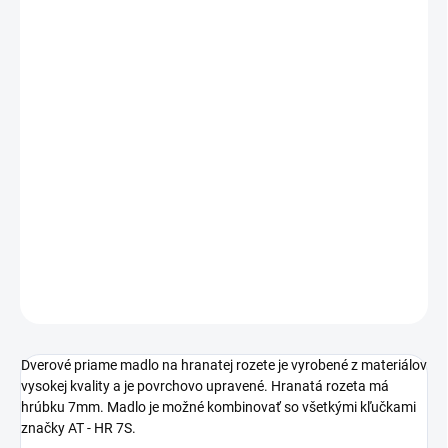
Jednotková
ZVOĽTE VARIANT
cena:
PREVEDENIE
TYP OTVORU
−
+
Pridať do košíka
DETAILNÉ INFORMÁCIE
OPÝTAŤ SA
STRÁŽIŤ
Dverové priame madlo na hranatej rozete je vyrobené z materiálov
vysokej kvality a je povrchovo upravené. Hranatá rozeta má
hrúbku 7mm. Madlo je možné kombinovať so všetkými kľučkami
značky AT - HR 7S.