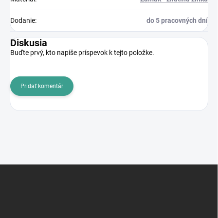
Dodanie
:
do 5 pracovných dní
Diskusia
Buďte prvý, kto napíše príspevok k tejto položke.
Pridať komentár
Z
á
p
ä
t