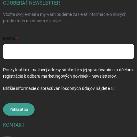
i
ODOBERAŤ NEWSLETTER
e
Vložte svoj e-mail a my Vám budeme zasielať informácie o nových
produktoch na našom e-shope.
EMAIL
Poskytnutím e-mailovej adresy súhlasíte s jej spracúvaním za účelom
registrácie k odberu marketingových noviniek - newsletterov.
Bližšie informácie o spracúvaní osobných údajov nájdete
tu
.
Prihlásiť sa
KONTAKT