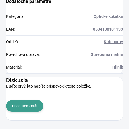
Dodatočné parametre
Kategória
:
Optické kukátka
EAN
:
8584138101133
Odtieň
:
Strieborný
Povrchová úprava
:
Strieborná matná
Materiál
:
Hliník
Diskusia
Buďte prvý, kto napíše príspevok k tejto položke.
Pridať komentár