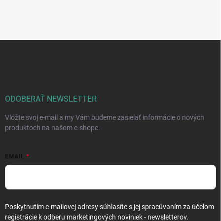
Z
á
p
ä
t
i
ODOBERAŤ NEWSLETTER
e
Vložte svoj e-mail a my Vám budeme zasielať informácie o nových
produktoch na našom e-shope.
EMAIL
Poskytnutím e-mailovej adresy súhlasíte s jej spracúvaním za účelom
registrácie k odberu marketingových noviniek - newsletterov.