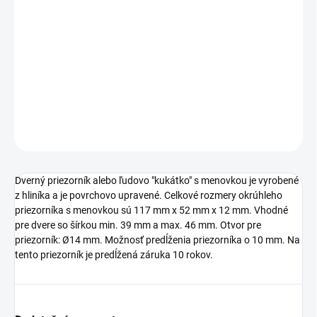
Jednotková
SKLADOM
cena:
−
+
Pridať do košíka
DETAILNÉ INFORMÁCIE
OPÝTAŤ SA
STRÁŽIŤ
Dverný priezorník alebo ľudovo "kukátko" s menovkou je vyrobené
z hliníka a je povrchovo upravené. Celkové rozmery okrúhleho
priezorníka s menovkou sú 117 mm x 52 mm x 12 mm. Vhodné
pre dvere so šírkou min. 39 mm a max. 46 mm. Otvor pre
priezorník: Ø14 mm. Možnosť predĺženia priezorníka o 10 mm. Na
tento priezorník je predĺžená záruka 10 rokov.