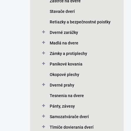
Zástrče na dvere
Stavače dverí
Retiazky a bezpečnostné poistky
Dverné zarážky
Madlá na dvere
Zámky a protiplechy
Panikové kovania
Okopové plechy
Dverné prahy
Tesnenia na dvere
Pánty, závesy
Samozatvárače dverí
Tlmiče dovierania dverí