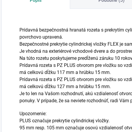
Popis
Podobné (3)
Prídavná bezpečnostná hranatá rozeta s prekrytím cylin
povrchovo upravená.
Bezpečnostné prekrytie cylindrickej vložky FLEX je sa
Je vhodná na exteriérové vchodové dvere a do prostre
Na túto rozetu poskytujeme predĺženú záruku 10 rokov
Prídavná rozeta s PZ PLUS otvorom pre vložku so vzd
má celkovú dĺžku 117 mm a hrúbku 15 mm.
Prídavná rozeta s PZ PLUS otvorom pre vložku so vzd
má celkovú dĺžku 127 mm a hrúbku 15 mm.
Je to len na Vašom rozhodnutí, akú vzdialenosť otvorov
ponuky. V prípade, že sa neviete rozhodnúť, radi Vá
Upozornenie:
PLUS označuje prekrytie cylindrickej vložky.
95 mm resp. 105 mm označuje osovú vzdialenosť otvo