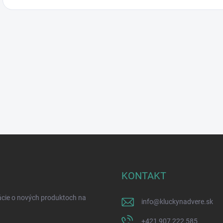
KONTAKT
ácie o nových produktoch na
info
@
kluckynadvere.sk
+421 907 222 585