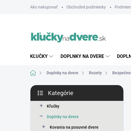
Prejsť
Ako nakupovať
Obchodné podmienky
Podmien
na
obsah
KĽUČKY
DOPLNKY NA DVERE
DOPLN
Domov
Doplnky na dvere
Rozety
Bezpečnos
B
Kategórie
o
Preskočiť
č
kategórie
n
Kľučky
ý
Doplnky na dvere
p
a
Kovania na posuvné dvere