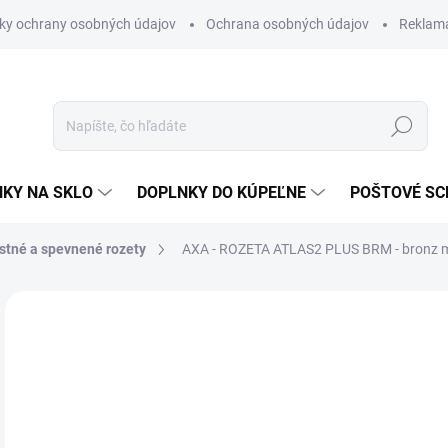
ky ochrany osobných údajov
Ochrana osobných údajov
Reklam
Hľadať
KY NA SKLO
DOPLNKY DO KÚPEĽNE
POŠTOVÉ S
tné a spevnené rozety
AXA - ROZETA ATLAS2 PLUS
BRM - bronz 
Neohodnotené
Podrobnosti hodnotenia
ZNAČKA
€5
€39
Jedn
SK