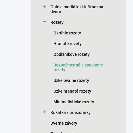
n
Gule a madlá ku kľučkám na
e
dvere
l
Rozety
Okrúhle rozety
Hranaté rozety
Obdĺžnikové rozety
Bezpečnostné a spevnené
rozety
Úzke oválne rozety
Úzke hranaté rozety
Minimalistické rozety
Kukátka / priezorníky
Dverné závory