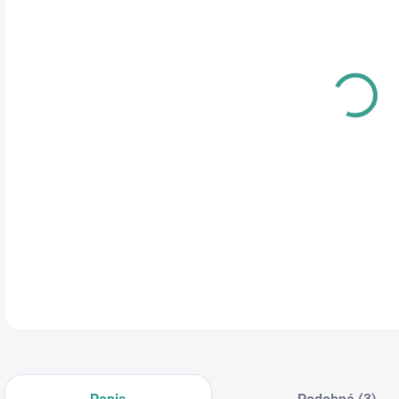
cena
PRE
TYP
ROZ
DETA