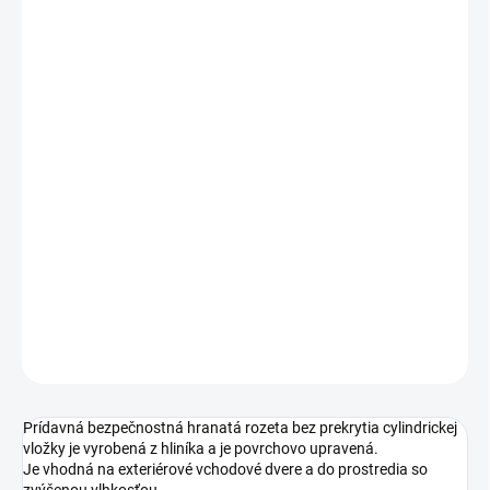
cena:
PREVEDENIE
TYP OTVORU
ROZTEČ
−
+
Pridať do košíka
DETAILNÉ INFORMÁCIE
OPÝTAŤ SA
STRÁŽIŤ
Prídavná bezpečnostná hranatá rozeta bez prekrytia cylindrickej
vložky je vyrobená z hliníka a je povrchovo upravená.
Je vhodná na exteriérové vchodové dvere a do prostredia so