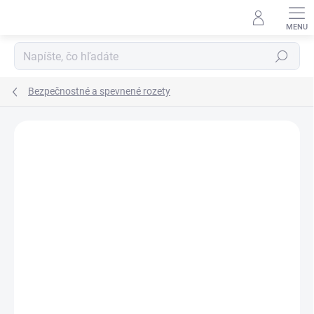
Prejsť
na
obsah
Hľadať
Bezpečnostné a spevnené rozety
Neohodnotené
Podrobnosti hodnotenia
ZNAČKA:
AXA