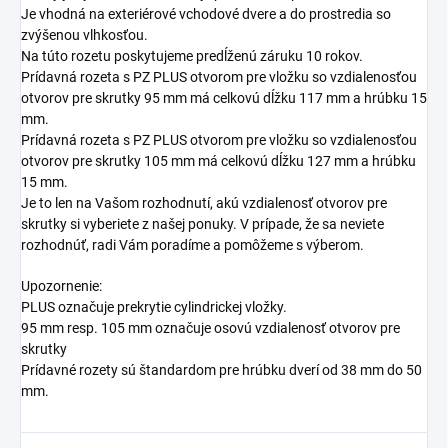
Je vhodná na exteriérové vchodové dvere a do prostredia so
zvýšenou vlhkosťou.
Na túto rozetu poskytujeme predĺženú záruku 10 rokov.
Prídavná rozeta s PZ PLUS otvorom pre vložku so vzdialenosťou
otvorov pre skrutky 95 mm má celkovú dĺžku 117 mm a hrúbku 15
mm.
Prídavná rozeta s PZ PLUS otvorom pre vložku so vzdialenosťou
otvorov pre skrutky 105 mm má celkovú dĺžku 127 mm a hrúbku
15 mm.
Je to len na Vašom rozhodnutí, akú vzdialenosť otvorov pre
skrutky si vyberiete z našej ponuky. V prípade, že sa neviete
rozhodnúť, radi Vám poradíme a pomôžeme s výberom.
Upozornenie:
PLUS označuje prekrytie cylindrickej vložky.
95 mm resp. 105 mm označuje osovú vzdialenosť otvorov pre
skrutky
Prídavné rozety sú štandardom pre hrúbku dverí od 38 mm do 50
mm.