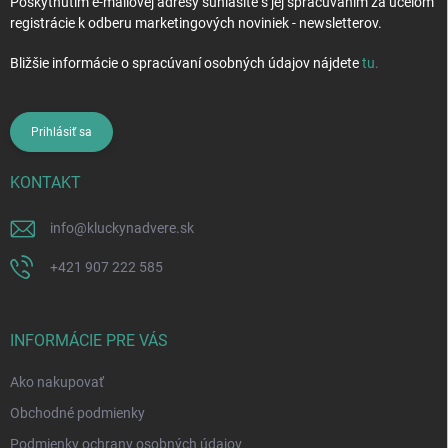
Poskytnutím e-mailovej adresy súhlasíte s jej spracúvaním za účelom
registrácie k odberu marketingových noviniek - newsletterov.
Bližšie informácie o spracúvaní osobných údajov nájdete
tu
.
Prihlásiť sa
KONTAKT
info
@
kluckynadvere.sk
+421 907 222 585
INFORMÁCIE PRE VÁS
Ako nakupovať
Obchodné podmienky
Podmienky ochrany osobných údajov