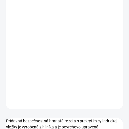
Jednotková
ZVOĽTE VARIANT
cena:
PREVEDENIE
TYP OTVORU
ROZTEČ
−
+
Pridať do košíka
DETAILNÉ INFORMÁCIE
OPÝTAŤ SA
STRÁŽIŤ
Prídavná bezpečnostná hranatá rozeta s prekrytím cylindrickej
vložky je vyrobená z hliníka a je povrchovo upravená.