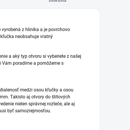
Diskusia
e vyrobená z hliníka a je povrchovo
kľučka neobsahuje vratný
nie a aký typ otvoru si vyberiete z našej
radi Vám poradíme a pomôžeme s
vzdialenosť medzi osou kľučky a osou
 mm. Takisto aj otvory do štítových
denie nielen správnej rozteče, ale aj
musí byť samozrejmosťou.