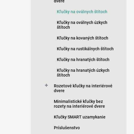
n
dvere
e
Kľučky na oválnych štítoch
l
Kľučky na oválnych úzkych
štítoch
Kľučky na kovaných štítoch
Kľučky na rustikálnych štítoch
Kľučky na hranatých štítoch
Kľučky na hranatých úzkych
štítoch
Rozetové kľučky na interiérové
dvere
Minimalistické kľučky bez
rozety na interiérové dvere
Kľučky SMART uzamykanie
Príslušenstvo