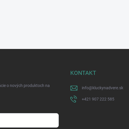
KONTAKT
ácie o nových produktoch na
info
@
kluckynadvere.sk
+421 907 222 585