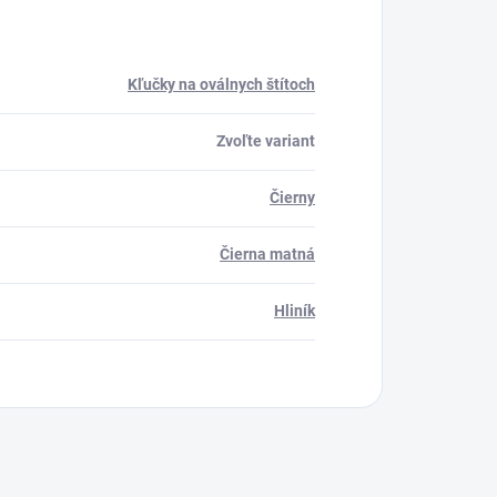
Kľučky na oválnych štítoch
Zvoľte variant
Čierny
Čierna matná
Hliník