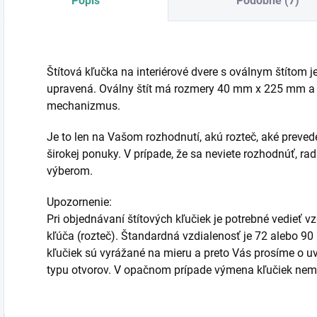
Popis
Podobné (7)
Štítová kľučka na interiérové dvere s oválnym štítom j
upravená. Oválny štít má rozmery 40 mm x 225 mm a 
mechanizmus.
Je to len na Vašom rozhodnutí, akú rozteč, aké prevede
širokej ponuky. V prípade, že sa neviete rozhodnúť, 
výberom.
Upozornenie:
Pri objednávaní štítových kľučiek je potrebné vedieť 
kľúča (rozteč). Štandardná vzdialenosť je 72 alebo 90
kľučiek sú vyrážané na mieru a preto Vás prosíme o uve
typu otvorov. V opačnom prípade výmena kľučiek ne