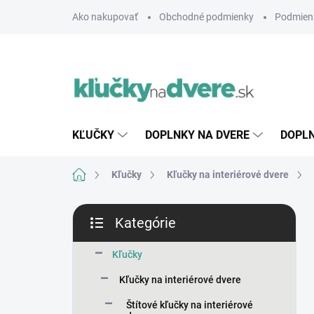
Prejsť
Ako nakupovať
Obchodné podmienky
Podmien
na
obsah
KĽUČKY
DOPLNKY NA DVERE
DOPLN
Domov
Kľučky
Kľučky na interiérové dvere
B
Kategórie
o
Preskočiť
č
kategórie
n
Kľučky
ý
Kľučky na interiérové dvere
p
a
Štítové kľučky na interiérové