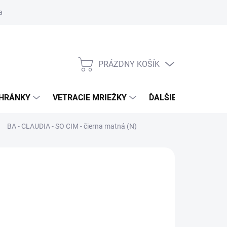
ačné podmienky
Blog
Moja objednávka
Odstúpenie od zmlu
PRÁZDNY KOŠÍK
NÁKUPNÝ
KOŠÍK
CHRÁNKY
VETRACIE MRIEŽKY
ĎALŠIE DOPLNKY
BA - CLAUDIA - SO
CIM - čierna matná (N)
:
BA
 €23,62
od
€20,07
/ set
€16,32
bez DPH
otková
ĽTE VARIANT