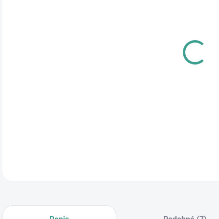
cena
PRE
TYP
ROZ
DETA