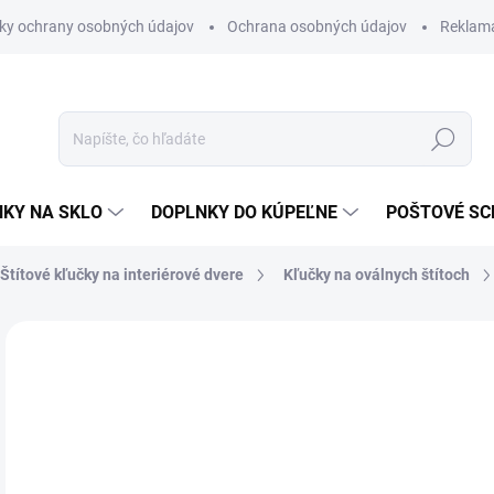
ky ochrany osobných údajov
Ochrana osobných údajov
Reklam
Hľadať
KY NA SKLO
DOPLNKY DO KÚPEĽNE
POŠTOVÉ S
Štítové kľučky na interiérové dvere
Kľučky na oválnych štítoch
Neohodnotené
Podrobnosti hodnotenia
ZNAČKA
od
od
Jedn
ZVO