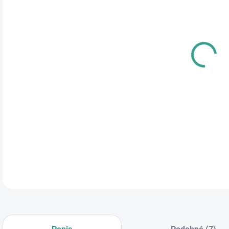
cena
PRE
TYP
ROZ
DETA