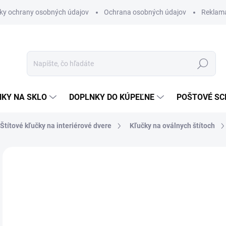
ky ochrany osobných údajov
Ochrana osobných údajov
Reklam
Hľadať
KY NA SKLO
DOPLNKY DO KÚPEĽNE
POŠTOVÉ S
Štítové kľučky na interiérové dvere
Kľučky na oválnych štítoch
Neohodnotené
Podrobnosti hodnotenia
ZNAČKA
od
od
Jedn
ZVO