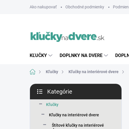
Prejsť
Ako nakupovať
Obchodné podmienky
Podmien
na
obsah
KĽUČKY
DOPLNKY NA DVERE
DOPLN
Domov
Kľučky
Kľučky na interiérové dvere
B
Kategórie
o
Preskočiť
č
kategórie
n
Kľučky
ý
Kľučky na interiérové dvere
p
a
Štítové kľučky na interiérové