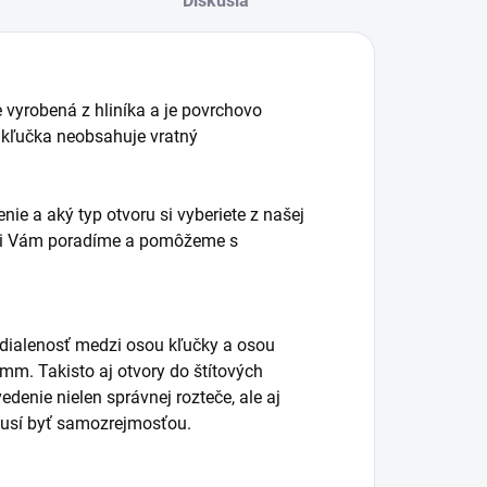
Diskusia
e vyrobená z hliníka a je povrchovo
kľučka neobsahuje vratný
nie a aký typ otvoru si vyberiete z našej
radi Vám poradíme a pomôžeme s
vzdialenosť medzi osou kľučky a osou
 mm. Takisto aj otvory do štítových
denie nielen správnej rozteče, ale aj
musí byť samozrejmosťou.