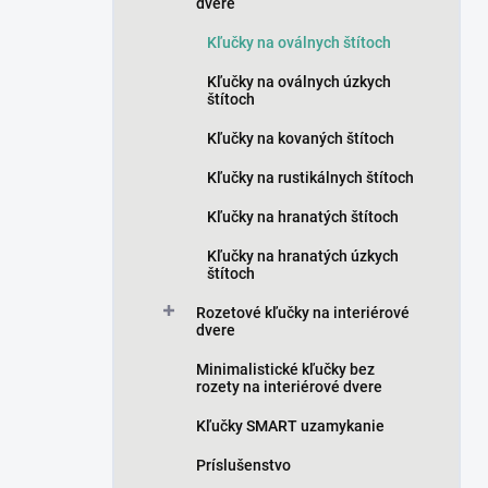
n
dvere
e
Kľučky na oválnych štítoch
l
Kľučky na oválnych úzkych
štítoch
Kľučky na kovaných štítoch
Kľučky na rustikálnych štítoch
Kľučky na hranatých štítoch
Kľučky na hranatých úzkych
štítoch
Rozetové kľučky na interiérové
dvere
Minimalistické kľučky bez
rozety na interiérové dvere
Kľučky SMART uzamykanie
Príslušenstvo