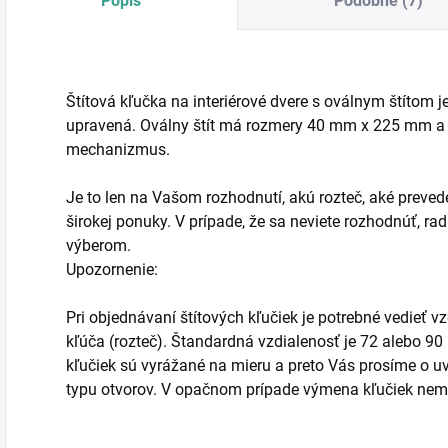
Popis
Podobné (7)
Štítová kľučka na interiérové dvere s oválnym štítom j
upravená. Oválny štít má rozmery 40 mm x 225 mm a 
mechanizmus.
Je to len na Vašom rozhodnutí, akú rozteč, aké prevede
širokej ponuky. V prípade, že sa neviete rozhodnúť, 
výberom.
Upozornenie:
Pri objednávaní štítových kľučiek je potrebné vedieť 
kľúča (rozteč). Štandardná vzdialenosť je 72 alebo 90
kľučiek sú vyrážané na mieru a preto Vás prosíme o uve
typu otvorov. V opačnom prípade výmena kľučiek ne