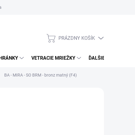
ačné podmienky
Blog
Moja objednávka
Odstúpenie od zmlu
PRÁZDNY KOŠÍK
NÁKUPNÝ
KOŠÍK
CHRÁNKY
VETRACIE MRIEŽKY
ĎALŠIE DOPLNKY
BA - MIRA - SO
BRM - bronz matný (F4)
:
BA
 €14,27
od
€12,13
/ set
€9,86
bez DPH
otková
ĽTE VARIANT