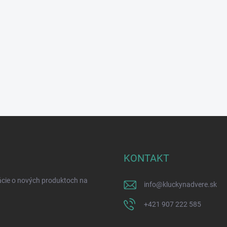
KONTAKT
ácie o nových produktoch na
info
@
kluckynadvere.sk
+421 907 222 585