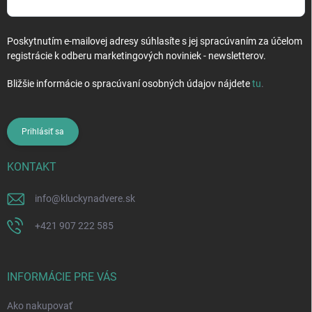
Poskytnutím e-mailovej adresy súhlasíte s jej spracúvaním za účelom
registrácie k odberu marketingových noviniek - newsletterov.
Bližšie informácie o spracúvaní osobných údajov nájdete
tu
.
Prihlásiť sa
KONTAKT
info
@
kluckynadvere.sk
+421 907 222 585
INFORMÁCIE PRE VÁS
Ako nakupovať