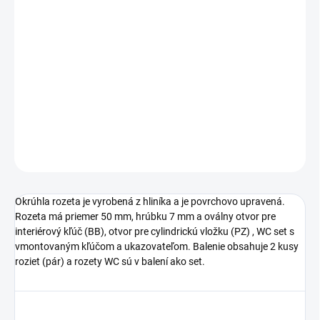
cena:
TYP OTVORU
−
+
Pridať do košíka
DETAILNÉ INFORMÁCIE
OPÝTAŤ SA
STRÁŽIŤ
Okrúhla rozeta je vyrobená z hliníka a je povrchovo upravená.
Rozeta má priemer 50 mm, hrúbku 7 mm a oválny otvor pre
interiérový kľúč (BB), otvor pre cylindrickú vložku (PZ) , WC set s
vmontovaným kľúčom a ukazovateľom. Balenie obsahuje 2 kusy
roziet (pár) a rozety WC sú v balení ako set.