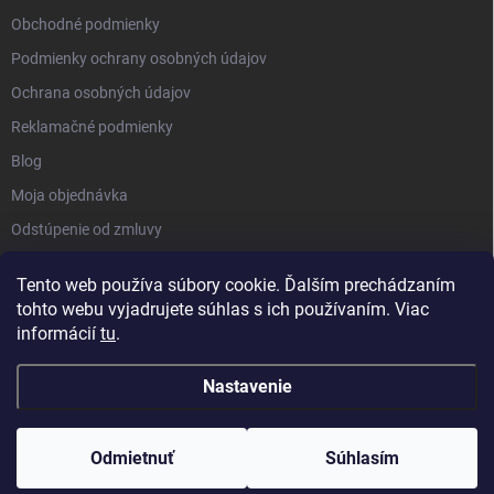
Obchodné podmienky
Podmienky ochrany osobných údajov
Ochrana osobných údajov
Reklamačné podmienky
Blog
Moja objednávka
Odstúpenie od zmluvy
Tento web používa súbory cookie. Ďalším prechádzaním
tohto webu vyjadrujete súhlas s ich používaním. Viac
informácií
tu
.
Nastavenie
Copyright 2026
Kluckynadvere.sk
. Všetky práva vyhradené.
Upraviť
nastavenie cookies
Odmietnuť
Súhlasím
Vytvoril Shoptet