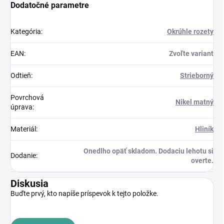
Dodatočné parametre
Kategória
:
Okrúhle rozety
EAN
:
Zvoľte variant
Odtieň
:
Strieborný
Povrchová
Nikel matný
úprava
:
Materiál
:
Hliník
Onedlho opäť skladom. Dodaciu lehotu si
Dodanie
:
overte.
Diskusia
Buďte prvý, kto napíše príspevok k tejto položke.