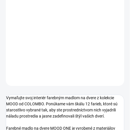
cena:
ROZTEČ MADLA
DĹŽKA
−
+
Pridať do košíka
DETAILNÉ INFORMÁCIE
OPÝTAŤ SA
STRÁŽIŤ
Vymaľujte svoj interiér farebným madlom na dvere z kolekcie
MOOD od COLOMBO. Ponúkame vám škálu 12 farieb, ktoré sú
starostlivo vybrané tak, aby ste prostredníctvom nich vyjadrili
náladu prostredia a jasne zadefinovali štýl vašich dverí.
Farebné madlo na dvere MOOD ONE je vyrobené z materiálov