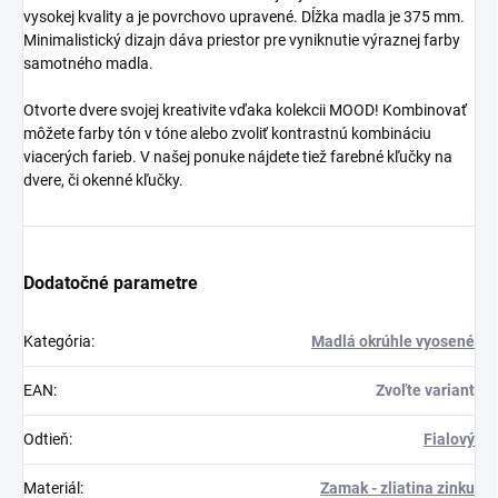
vysokej kvality a je povrchovo upravené. Dĺžka madla je 375 mm.
Minimalistický dizajn dáva priestor pre vyniknutie výraznej farby
samotného madla.
Otvorte dvere svojej kreativite vďaka kolekcii MOOD! Kombinovať
môžete farby tón v tóne alebo zvoliť kontrastnú kombináciu
viacerých farieb. V našej ponuke nájdete tiež farebné kľučky na
dvere, či okenné kľučky.
Dodatočné parametre
Kategória
:
Madlá okrúhle vyosené
EAN
:
Zvoľte variant
Odtieň
:
Fialový
Materiál
:
Zamak - zliatina zinku