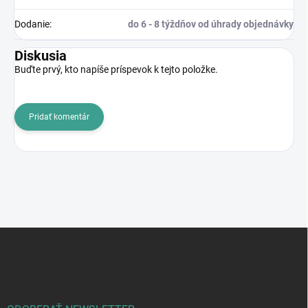
Dodanie
:
do 6 - 8 týždňov od úhrady objednávky
Diskusia
Buďte prvý, kto napíše príspevok k tejto položke.
Pridať komentár
Z
á
p
ä
t