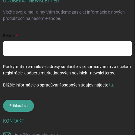
i
ODOBERAŤ NEWSLETTER
e
Vložte svoj e-mail a my Vám budeme zasielať informácie o nových
produktoch na našom e-shope.
EMAIL
Poskytnutím e-mailovej adresy súhlasíte s jej spracúvaním za účelom
registrácie k odberu marketingových noviniek - newsletterov.
Bližšie informácie o spracúvaní osobných údajov nájdete
tu
.
Prihlásiť sa
KONTAKT
info
@
kluckynadvere.sk