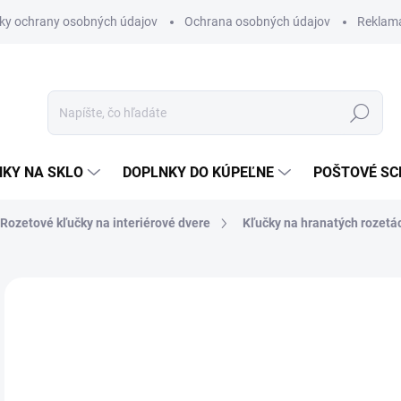
ky ochrany osobných údajov
Ochrana osobných údajov
Reklam
Hľadať
KY NA SKLO
DOPLNKY DO KÚPEĽNE
POŠTOVÉ S
Rozetové kľučky na interiérové dvere
Kľučky na hranatých rozetá
Neohodnotené
Podrobnosti hodnotenia
ZNAČKA
od
od