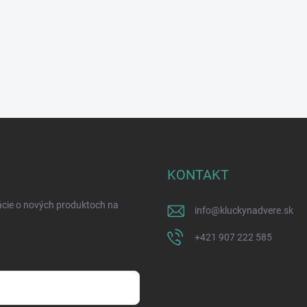
KONTAKT
ácie o nových produktoch na
info
@
kluckynadvere.sk
+421 907 222 585