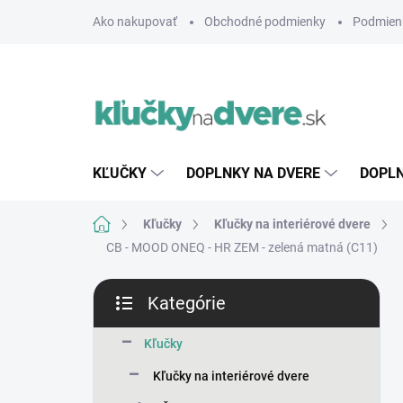
Prejsť
Ako nakupovať
Obchodné podmienky
Podmien
na
obsah
KĽUČKY
DOPLNKY NA DVERE
DOPLN
Domov
Kľučky
Kľučky na interiérové dvere
CB - MOOD ONEQ - HR
ZEM - zelená matná (C11)
B
Kategórie
o
Preskočiť
č
kategórie
n
Kľučky
ý
Kľučky na interiérové dvere
p