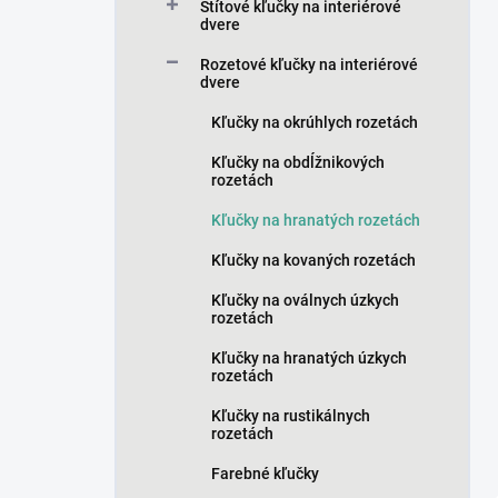
a
Štítové kľučky na interiérové
n
dvere
e
Rozetové kľučky na interiérové
l
dvere
Kľučky na okrúhlych rozetách
Kľučky na obdĺžnikových
rozetách
Kľučky na hranatých rozetách
Kľučky na kovaných rozetách
Kľučky na oválnych úzkych
rozetách
Kľučky na hranatých úzkych
rozetách
Kľučky na rustikálnych
rozetách
Farebné kľučky