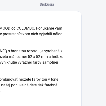
Diskusia
kcie MOOD od COLOMBO. Ponúkame vám
ste prostredníctvom nich vyjadrili náladu
NEQ s hranatou rozetou je vyrobená z
 Rozeta má rozmer 52 x 52 mm a hrúbku
 vyniknutie výraznej farby samotnej
 Kombinovať môžete farby tón v tóne
V našej ponuke nájdete tiež farebné
.