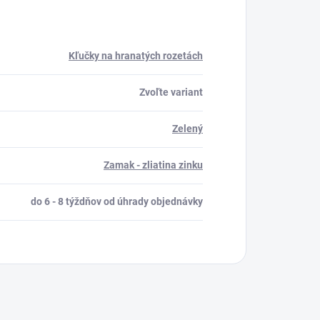
Kľučky na hranatých rozetách
Zvoľte variant
Zelený
Zamak - zliatina zinku
do 6 - 8 týždňov od úhrady objednávky