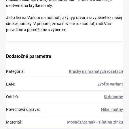
ukotvená na krytke rozety.
Je to len na Vašom rozhodnutí, aký typ otvoru si vyberiete z našej
širokej ponuky. V prípade, že sa neviete rozhodnúť, radi Vám
poradíme a pomôžeme s výberom.
Dodatočné parametre
Kategória
:
Kľučky na hranatých rozetách
EAN
:
Zvoľte variant
Odtieň
:
Strieborný
Povrchová úprava
:
Nikel matný
Materiál
:
Mosadz/Zamak - zliatina zinku