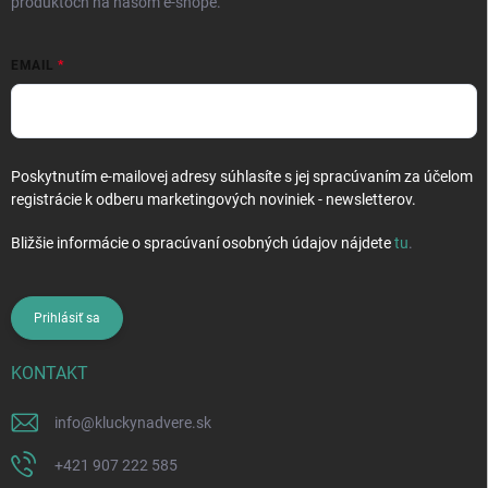
produktoch na našom e-shope.
EMAIL
Poskytnutím e-mailovej adresy súhlasíte s jej spracúvaním za účelom
registrácie k odberu marketingových noviniek - newsletterov.
Bližšie informácie o spracúvaní osobných údajov nájdete
tu
.
Prihlásiť sa
KONTAKT
info
@
kluckynadvere.sk
+421 907 222 585