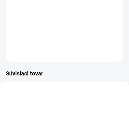
TYP OTVORU
−
+
Pridať do košíka
DETAILNÉ INFORMÁCIE
OPÝTAŤ SA
STRÁŽIŤ
Súvisiaci tovar