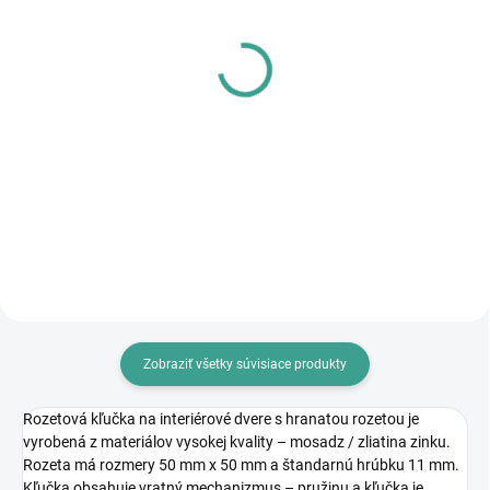
SKLADOM
SKLADOM
MPK - Profi Šablóna
MP - AKUMULÁTOROVÝ
12 V VŔTACÍ
€125,46
SKRUTKOVAČ S
€102 bez DPH
PRÍKLEPOM
€83,64
Do košíka
€68 bez DPH
Do košíka
Zobraziť všetky súvisiace produkty
Rozetová kľučka na interiérové dvere s hranatou rozetou je
vyrobená z materiálov vysokej kvality – mosadz / zliatina zinku.
Rozeta má rozmery 50 mm x 50 mm a štandarnú hrúbku 11 mm.
Kľučka obsahuje vratný mechanizmus – pružinu a kľučka je