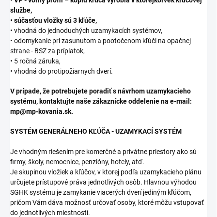
• VP - voľný profil – kópiu kľúča vyrobia v ktorejkoľvek kľúčovej
službe,
• súčasťou vložky sú 3 kľúče,
• vhodná do jednoduchých uzamykacích systémov,
• odomykanie pri zasunutom a pootočenom kľúči na opačnej
strane - BSZ za príplatok,
• 5 ročná záruka,
• vhodná do protipožiarnych dverí.
V prípade, že potrebujete poradiť s návrhom uzamykacieho
systému, kontaktujte naše zákaznícke oddelenie na e-mail:
mp@mp-kovania.sk.
SYSTÉM GENERÁLNEHO KĽÚČA - UZAMYKACÍ SYSTÉM
Je vhodným riešením pre komerčné a privátne priestory ako sú
firmy, školy, nemocnice, penzióny, hotely, atď.
Je skupinou vložiek a kľúčov, v ktorej podľa uzamykacieho plánu
určujete prístupové práva jednotlivých osôb. Hlavnou výhodou
SGHK systému je zamykanie viacerých dverí jediným kľúčom,
pričom Vám dáva možnosť určovať osoby, ktoré môžu vstupovať
do jednotlivých miestností.