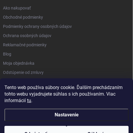
Ako nakupovať
Obchodné podmienky
Podmienky ochrany osobných údajov
Ochrana osobných údajov
Reklamačné podmienky
Blog
Moja objednávka
Odstúpenie od zmluvy
Tento web používa súbory cookie. Ďalším prechádzaním
tohto webu vyjadrujete súhlas s ich používaním. Viac
informácií
tu
.
Nastavenie
Copyright 2026
Kluckynadvere.sk
. Všetky práva vyhradené.
Upraviť
nastavenie cookies