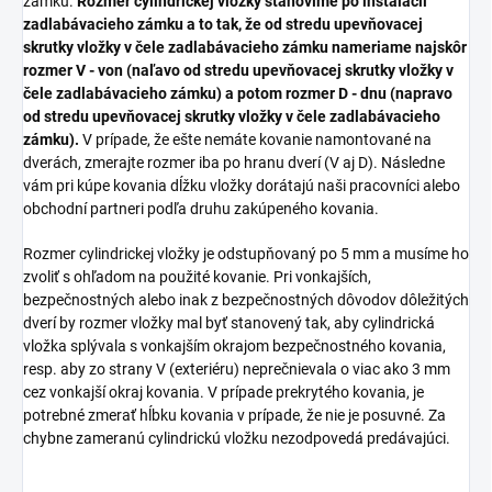
zámku.
Rozmer cylindrickej vložky stanovíme po inštalácii
zadlabávacieho zámku a to tak, že od stredu upevňovacej
skrutky vložky v čele zadlabávacieho zámku nameriame najskôr
rozmer V - von (naľavo od stredu upevňovacej skrutky vložky v
čele zadlabávacieho zámku) a potom rozmer D - dnu (napravo
od stredu upevňovacej skrutky vložky v čele zadlabávacieho
zámku).
V prípade, že ešte nemáte kovanie namontované na
dverách, zmerajte rozmer iba po hranu dverí (V aj D). Následne
vám pri kúpe kovania dĺžku vložky dorátajú naši pracovníci alebo
obchodní partneri podľa druhu zakúpeného kovania.
Rozmer cylindrickej vložky je odstupňovaný po 5 mm a musíme ho
zvoliť s ohľadom na použité kovanie. Pri vonkajších,
bezpečnostných alebo inak z bezpečnostných dôvodov dôležitých
dverí by rozmer vložky mal byť stanovený tak, aby cylindrická
vložka splývala s vonkajším okrajom bezpečnostného kovania,
resp. aby zo strany V (exteriéru) neprečnievala o viac ako 3 mm
cez vonkajší okraj kovania. V prípade prekrytého kovania, je
potrebné zmerať hĺbku kovania v prípade, že nie je posuvné. Za
chybne zameranú cylindrickú vložku nezodpovedá predávajúci.