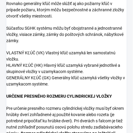
Rovnako generálny kľúč môže slúžiť aj ako požiarny kľúč v
prípade požiaru, ktorým môžu bezpečnostné a záchranné zložky
otvoriť všetky miestnosti.
Súčasťou SGHK systému môžu byť obojstranné a jednostranné
vložky, visiace zámky, zámky do poštových schránok, nábytkové
zámky.
VLASTNÝ KĽÚČ (VK) Vlastný kľúč uzamyká len samostatnú
vložku.
HLAVNÝ KĽÚČ (HK) Hlavný kľúč uzamyká vybrané jednotlivé a
skupinové vložky v uzamykacom systéme.
GENERÁLNY KĽÚČ (GK) Generálny kľúč uzamyká všetky vložky v
uzamykacom systéme.
URČENIE PRESNÉHO ROZMERU CYLINDRICKEJ VLOŽKY
Pre určenie presného rozmeru cylindrickej vložky musí byť okrem
hrúbky dverí zohľadnené aj použité kovanie alebo rozeta (je
potrebné pripočítať ku hrúbke dverí). Pri dverách s falcom je tiež
nutné zohľadniť posunutú osovú polohu stredu zadlabávacieho