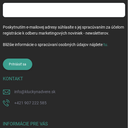
Poskytnutím e-mailovej adresy súhlasíte s jej spracúvaním za účelom
registrácie k odberu marketingových noviniek - newsletterov.
Bližšie informácie o spracúvaní osobných údajov nájdete
tu
.
Prihlásiť sa
KONTAKT
info
@
kluckynadvere.sk
+421 907 222 585
INFORMÁCIE PRE VÁS