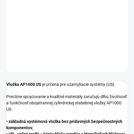
cena:
DĹŽKA
−
+
Pridať do košíka
DETAILNÉ INFORMÁCIE
OPÝTAŤ SA
STRÁŽIŤ
Vložka AP1000 US
je určená pre uzamykacie systémy (US).
Precízne spracovanie a kvalitné materiály zaručujú dlhú životnosť
a funkčnosť obojstrannej cylindrickej stabebnej vložky AP1000
US.
• základná systémová vložka bez prídavných bezpečnostných
komponentov,