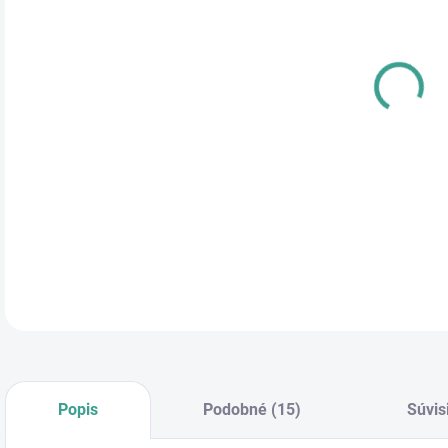
cena
DĹŽ
DETA
Popis
Podobné (15)
Súvis