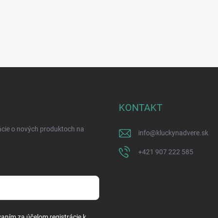
KONTAKT
ácie o nových produktoch na
info
@
kluckynadvere.sk
+421 907 222 585
vaním za účelom registrácie k