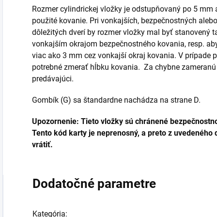
Rozmer cylindrickej vložky je odstupňovaný po 5 mm
použité kovanie. Pri vonkajších, bezpečnostných ale
dôležitých dverí by rozmer vložky mal byť stanovený ta
vonkajším okrajom bezpečnostného kovania, resp. aby 
viac ako 3 mm cez vonkajší okraj kovania. V prípade pr
potrebné zmerať hĺbku kovania. Za chybne zameranú 
predávajúci.
Gombík (G) sa štandardne nachádza na strane D.
Upozornenie: Tieto vložky sú chránené bezpečnostno
Tento kód karty je neprenosný, a preto z uvedeného 
vrátiť.
Dodatočné parametre
Kategória
: