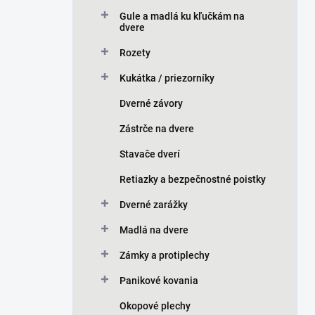
n
Gule a madlá ku kľučkám na
e
dvere
l
Rozety
Kukátka / priezorníky
Dverné závory
Zástrče na dvere
Stavače dverí
Retiazky a bezpečnostné poistky
Dverné zarážky
Madlá na dvere
Zámky a protiplechy
Panikové kovania
Okopové plechy