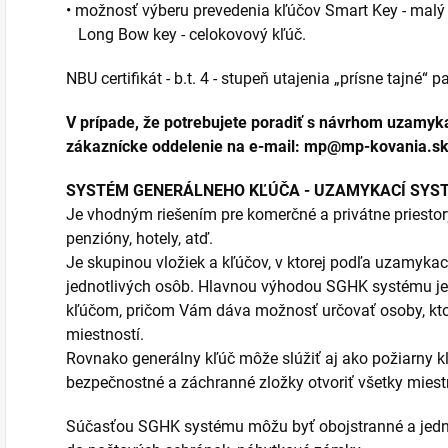
• možnosť výberu prevedenia kľúčov Smart Key - malý k
Long Bow key - celokovový kľúč.
NBU certifikát - b.t. 4 - stupeň utajenia „prísne tajné“
V prípade, že potrebujete poradiť s návrhom uzamyk
zákaznícke oddelenie na e-mail: mp@mp-kovania.s
SYSTÉM GENERÁLNEHO KĽÚČA - UZAMYKACÍ SYS
Je vhodným riešením pre komerčné a privátne priestory
penzióny, hotely, atď.
Je skupinou vložiek a kľúčov, v ktorej podľa uzamykac
jednotlivých osôb. Hlavnou výhodou SGHK systému je
kľúčom, pričom Vám dáva možnosť určovať osoby, kto
miestností.
Rovnako generálny kľúč môže slúžiť aj ako požiarny k
bezpečnostné a záchranné zložky otvoriť všetky miest
Súčasťou SGHK systému môžu byť obojstranné a jedno