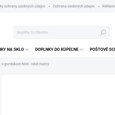
ky ochrany osobných údajov
Ochrana osobných údajov
Reklam
Hľadať
KY NA SKLO
DOPLNKY DO KÚPEĽNE
POŠTOVÉ S
 - s gombíkom
NIM - nikel matný
Neohodnotené
Podrobnosti hodnotenia
ZNAČKA
od
od
Jedn
ZVO