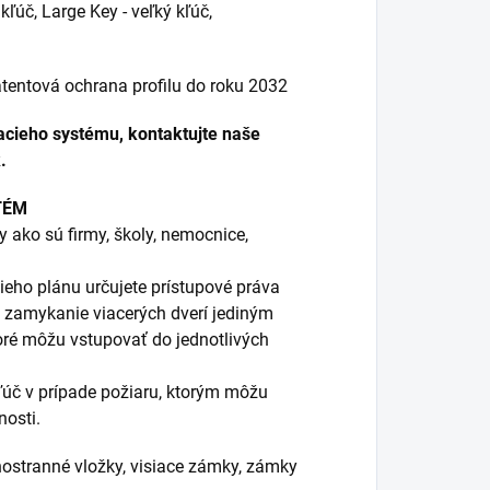
ľúč, Large Key - veľký kľúč,
 patentová ochrana profilu do roku 2032
acieho systému, kontaktujte naše
k.
TÉM
 ako sú firmy, školy, nemocnice,
ieho plánu určujete prístupové práva
 zamykanie viacerých dverí jediným
ré môžu vstupovať do jednotlivých
ľúč v prípade požiaru, ktorým môžu
nosti.
stranné vložky, visiace zámky, zámky