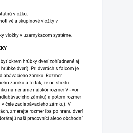
tatnú vložku.
tlivé a skupinové vložky v
ky vložky v uzamykacom systéme.
ŽKY
í byť okrem hrúbky dverí zohľadnené aj
 hrúbke dverí). Pri dverách s falcom je
zadlabávacieho zámku. Rozmer
ieho zámku a to tak, že od stredu
mku nameriame najskôr rozmer V - von
 zadlabávacieho zámku) a potom rozmer
y v čele zadlabávacieho zámku). V
ch, zmerajte rozmer iba po hranu dverí
dorátajú naši pracovníci alebo obchodní