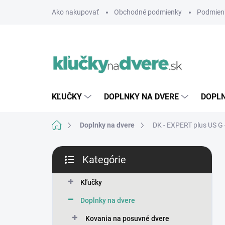
Prejsť
Ako nakupovať
Obchodné podmienky
Podmien
na
obsah
KĽUČKY
DOPLNKY NA DVERE
DOPLN
Domov
Doplnky na dvere
DK - EXPERT plus US G
B
Kategórie
o
Preskočiť
č
kategórie
n
Kľučky
ý
Doplnky na dvere
p
a
Kovania na posuvné dvere