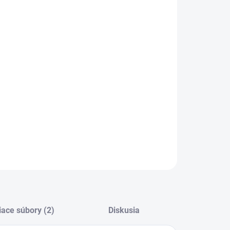
:
KA
−
+
Pridať do košíka
ILNÉ INFORMÁCIE
OPÝTAŤ SA
STRÁŽIŤ
iace súbory (2)
Diskusia