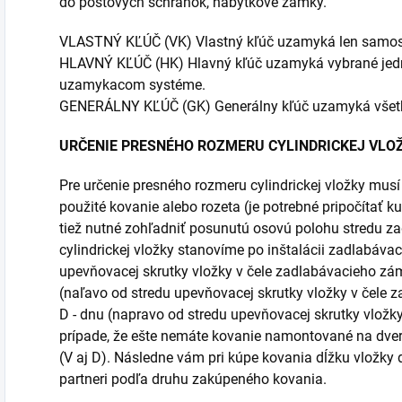
do poštových schránok, nábytkové zámky.
VLASTNÝ KĽÚČ (VK) Vlastný kľúč uzamyká len samos
HLAVNÝ KĽÚČ (HK) Hlavný kľúč uzamyká vybrané jedno
uzamykacom systéme.
GENERÁLNY KĽÚČ (GK) Generálny kľúč uzamyká všet
URČENIE PRESNÉHO ROZMERU CYLINDRICKEJ VLO
Pre určenie presného rozmeru cylindrickej vložky mus
použité kovanie alebo rozeta (je potrebné pripočítať ku
tiež nutné zohľadniť posunutú osovú polohu stredu 
cylindrickej vložky stanovíme po inštalácii zadlabávac
upevňovacej skrutky vložky v čele zadlabávacieho zá
(naľavo od stredu upevňovacej skrutky vložky v čele
D - dnu (napravo od stredu upevňovacej skrutky vložk
prípade, že ešte nemáte kovanie namontované na dverá
(V aj D). Následne vám pri kúpe kovania dĺžku vložky 
partneri podľa druhu zakúpeného kovania.