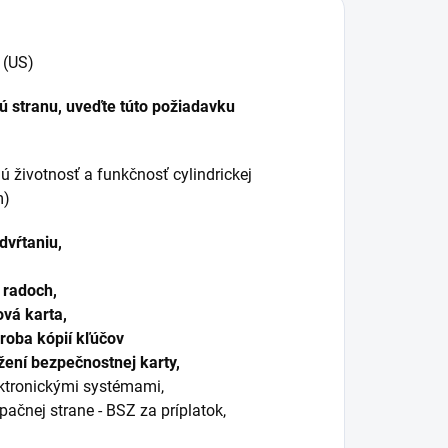
 (US)
ú stranu, uveďte túto požiadavku
ú životnosť a funkčnosť cylindrickej
m)
dvŕtaniu,
 radoch,
vá karta,
roba kópií kľúčov
ení bezpečnostnej karty,
ektronickými systémami,
čnej strane - BSZ za príplatok,