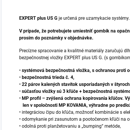
EXPERT plus US G
je určená pre uzamykacie systémy.
V prípade, že potrebujete umiestniť gombík na opačn
prosím do poznámky v objednávke.
Precízne spracovanie a kvalitné materiály zaručujú dlh
bezpečnostnej vložky EXPERT plus US G. (s gombíko
•
systémová bezpečnostná vložka, s ochranou proti o
•
bezpečnostná trieda č. 4,
•
22 párov kalených stavítok usporiadaných v štyroch
•
súčasťou vložky sú 3 kľúče + bezpečnostná systémo
•
MP profil – zvýšená ochrana kopírovania kľúčov. Vý
len v spoločnosti MP KOVANIA, výhradne po predlož
• integráciou čipu do kľúča, možnosť kombinácie s el
• odomykanie pri zasunutom a pootočenom kľúči na opa
• odolná proti planžetovaniu a „bumping“ metóde,