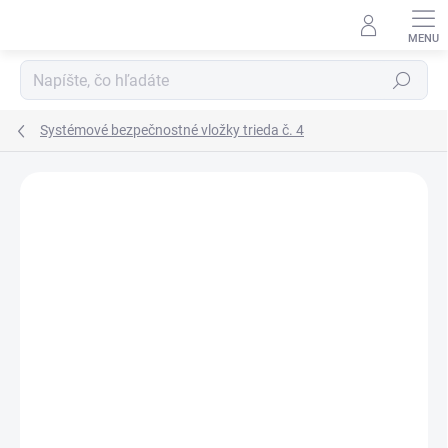
Prejsť
na
obsah
Hľadať
Systémové bezpečnostné vložky trieda č. 4
Neohodnotené
Podrobnosti hodnotenia
ZNAČKA:
DORMAKABA