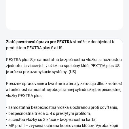
DETAILNÉ INFORMÁCIE
OPÝTAŤ SA
STRÁŽIŤ
Zlatú povrchovú úpravu pre PEXTRA
si môžete doobjednať k
produktom PEXTRA plus S a US .
PEXTRA plus S je samostatná bezpečnostná vložka s možnosťou
zjednotenia viacerých vložiek na spoločný kľúč. PEXTRA plus US
je určená pre uzamykacie systémy. (US)
Precízne spracovanie a kvalitné materiály zaručujú dlhú životnosť
a funkčnosť samostatnej obojstrannej cylindrickej bezpečnostnej
vložky PEXTRA plus.
• samostatná bezpečnostná vložka s ochranou proti odvŕtaniu,
• bezpečnostná trieda č. 4 s prekrytým profilom,
• súčasťou vložky sú 3 kľúče + bezpečnostná karta,
• MP profil – zvýšená ochrana kopírovania kľúčov. Výroba kópií