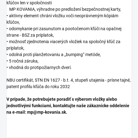
kľúčov len v spoločnosti
MP KOVANIA, výhradne po predložení bezpečnostnej karty,
• aktívny element chráni vložku voči neoprávneným kópiám
kľúčov,
• odomykanie pri zasunutom a pootočenom kľúči na opačnej
strane - BSZ za príplatok,
• možnosť zjednotenia viacerých vložiek na spoločný kľúč za
príplatok,
• odolná proti planžetovaniu a „bumping“ metóde,
• 5 ročná záruka,
• vhodná do protipožiarnych dverí.
NBU certifikát, STN EN 1627 - b.t. 4, stupeň utajenia - prísne tajné,
patent profilu kľúča do roku 2032
V prípade, že potrebujete poradiť s výberom vložky alebo
jednotlivými funkciami, kontaktujte naše zákaznícke oddelenie
na e-mail: mp@mp-kovania.sk.