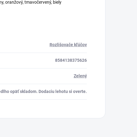
rny, oranžový, tmavočervený, biely
Rozlišovače kľúčov
8584138375626
Zelený
dlho opäť skladom. Dodaciu lehotu si overte.