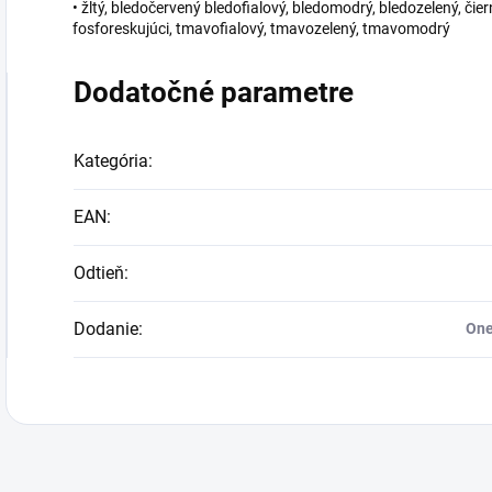
• žltý, bledočervený bledofialový, bledomodrý, bledozelený, čie
fosforeskujúci, tmavofialový, tmavozelený, tmavomodrý
Dodatočné parametre
Kategória
:
EAN
:
Odtieň
:
Dodanie
:
One