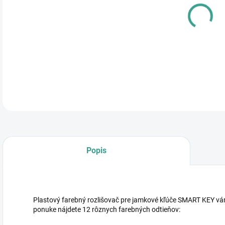
cena
DETA
Popis
Plastový farebný rozlišovač pre jamkové kľúče SMART KEY vám 
ponuke nájdete 12 rôznych farebných odtieňov: