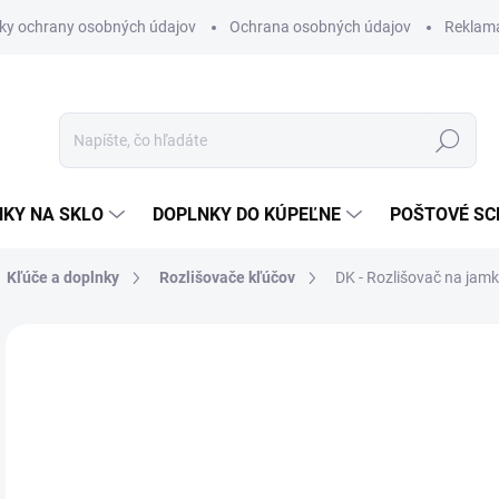
ky ochrany osobných údajov
Ochrana osobných údajov
Reklam
Hľadať
KY NA SKLO
DOPLNKY DO KÚPEĽNE
POŠTOVÉ S
Kľúče a doplnky
Rozlišovače kľúčov
DK - Rozlišovač na ja
Neohodnotené
Podrobnosti hodnotenia
ZNAČKA
€1
€1,
Jedn
MO