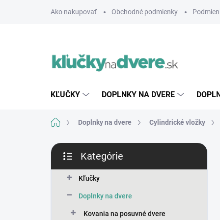
Prejsť
Ako nakupovať
Obchodné podmienky
Podmien
na
obsah
KĽUČKY
DOPLNKY NA DVERE
DOPLN
Domov
Doplnky na dvere
Cylindrické vložky
B
Kategórie
o
Preskočiť
č
kategórie
n
Kľučky
ý
Doplnky na dvere
p
a
Kovania na posuvné dvere