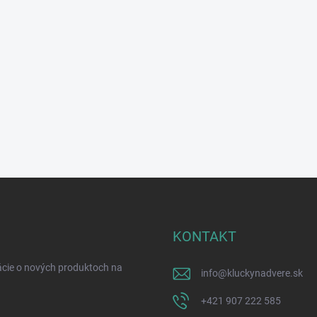
KONTAKT
ácie o nových produktoch na
info
@
kluckynadvere.sk
+421 907 222 585