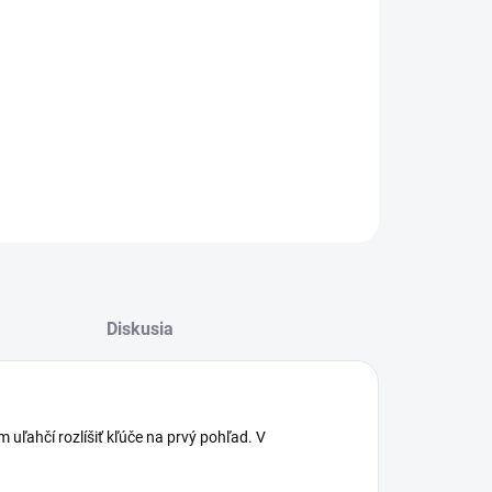
:
−
+
Pridať do košíka
ILNÉ INFORMÁCIE
OPÝTAŤ SA
STRÁŽIŤ
Diskusia
uľahčí rozlíšiť kľúče na prvý pohľad. V