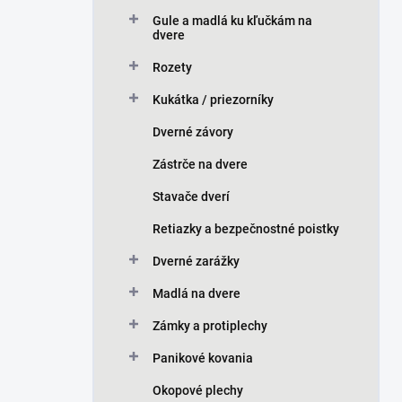
n
Gule a madlá ku kľučkám na
e
dvere
l
Rozety
Kukátka / priezorníky
Dverné závory
Zástrče na dvere
Stavače dverí
Retiazky a bezpečnostné poistky
Dverné zarážky
Madlá na dvere
Zámky a protiplechy
Panikové kovania
Okopové plechy