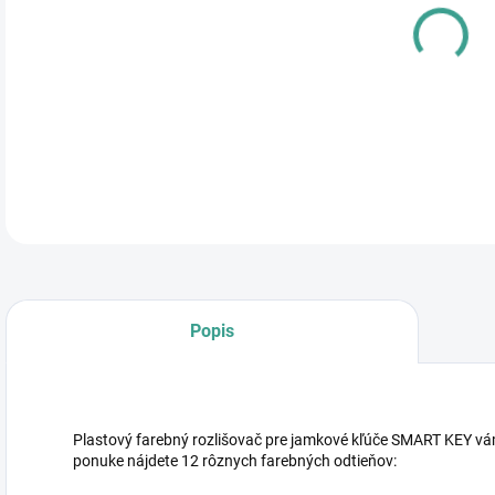
cena
DETA
Popis
Plastový farebný rozlišovač pre jamkové kľúče SMART KEY vám 
ponuke nájdete 12 rôznych farebných odtieňov: