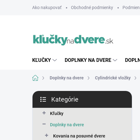
Prejsť
Ako nakupovať
Obchodné podmienky
Podmien
na
obsah
KĽUČKY
DOPLNKY NA DVERE
DOPLN
Domov
Doplnky na dvere
Cylindrické vložky
B
Kategórie
o
Preskočiť
č
kategórie
n
Kľučky
ý
Doplnky na dvere
p
a
Kovania na posuvné dvere