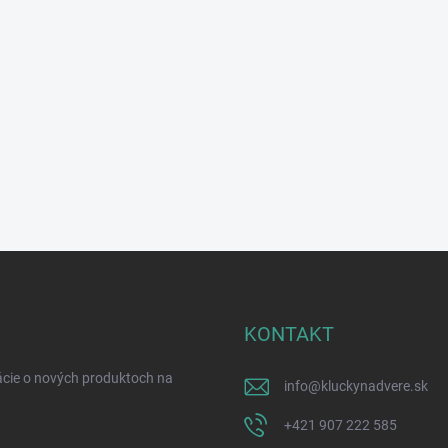
KONTAKT
ácie o nových produktoch na
info
@
kluckynadvere.sk
+421 907 222 585