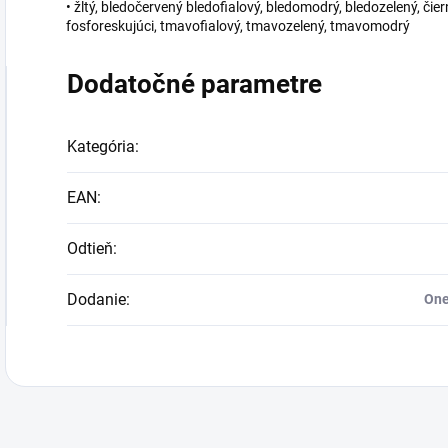
• žltý, bledočervený bledofialový, bledomodrý, bledozelený, čie
fosforeskujúci, tmavofialový, tmavozelený, tmavomodrý
Dodatočné parametre
Kategória
:
EAN
:
Odtieň
:
Dodanie
:
One