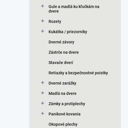
n
Gule a madlá ku kľučkám na
e
dvere
l
Rozety
Kukátka / priezorníky
Dverné závory
Zástrče na dvere
Stavače dverí
Retiazky a bezpečnostné poistky
Dverné zarážky
Madlá na dvere
Zámky a protiplechy
Panikové kovania
Okopové plechy