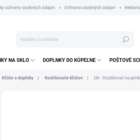
ky ochrany osobných údajov
Ochrana osobných údajov
Reklam
Hľadať
KY NA SKLO
DOPLNKY DO KÚPEĽNE
POŠTOVÉ S
Kľúče a doplnky
Rozlišovače kľúčov
DK - Rozlišovač na ja
Neohodnotené
Podrobnosti hodnotenia
ZNAČKA
€1
€1,
Jedn
MO