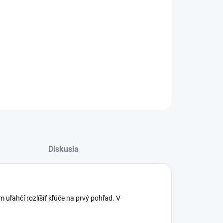
:
−
+
Pridať do košíka
ILNÉ INFORMÁCIE
OPÝTAŤ SA
STRÁŽIŤ
Diskusia
uľahčí rozlíšiť kľúče na prvý pohľad. V