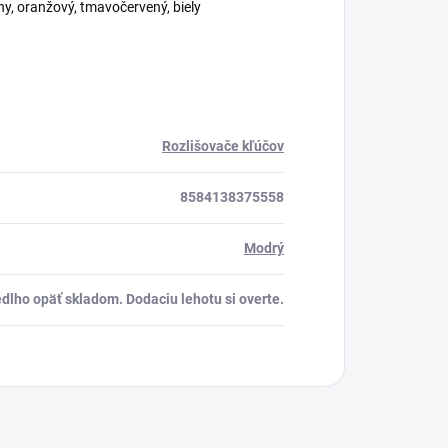
rny, oranžový, tmavočervený, biely
Rozlišovače kľúčov
8584138375558
Modrý
dlho opäť skladom. Dodaciu lehotu si overte.