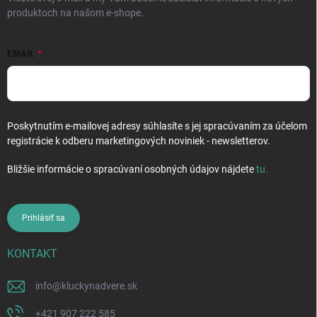
produktoch na našom e-shope.
EMAIL
Poskytnutím e-mailovej adresy súhlasíte s jej spracúvaním za účelom
registrácie k odberu marketingových noviniek - newsletterov.
Bližšie informácie o spracúvaní osobných údajov nájdete
tu
.
Prihlásiť sa
KONTAKT
info
@
kluckynadvere.sk
+421 907 222 585