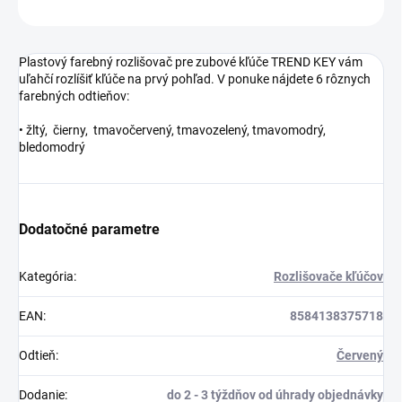
OPÝTAŤ SA
STRÁŽIŤ
Plastový farebný rozlišovač pre zubové kľúče TREND KEY vám
uľahčí rozlíšiť kľúče na prvý pohľad. V ponuke nájdete 6 rôznych
farebných odtieňov:
• žltý, čierny, tmavočervený, tmavozelený, tmavomodrý,
bledomodrý
Dodatočné parametre
Kategória
:
Rozlišovače kľúčov
EAN
:
8584138375718
Odtieň
:
Červený
Dodanie
:
do 2 - 3 týždňov od úhrady objednávky