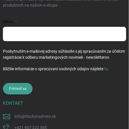
produktoch na našom e-shope.
EMAIL
Poskytnutím e-mailovej adresy súhlasíte s jej spracúvaním za účelom
registrácie k odberu marketingových noviniek - newsletterov.
Bližšie informácie o spracúvaní osobných údajov nájdete
tu
.
Prihlásiť sa
KONTAKT
info
@
kluckynadvere.sk
+421 907 222 585