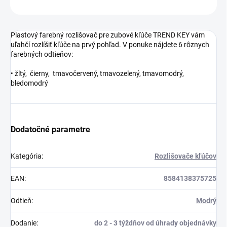
OPÝTAŤ SA
STRÁŽIŤ
Plastový farebný rozlišovač pre zubové kľúče TREND KEY vám
uľahčí rozlíšiť kľúče na prvý pohľad. V ponuke nájdete 6 rôznych
farebných odtieňov:
• žltý, čierny, tmavočervený, tmavozelený, tmavomodrý,
bledomodrý
Dodatočné parametre
Kategória
:
Rozlišovače kľúčov
EAN
:
8584138375725
Odtieň
:
Modrý
Dodanie
:
do 2 - 3 týždňov od úhrady objednávky