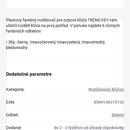
OPÝTAŤ SA
STRÁŽIŤ
Plastový farebný rozlišovač pre zubové kľúče TREND KEY vám
uľahčí rozlíšiť kľúče na prvý pohľad. V ponuke nájdete 6 rôznych
farebných odtieňov:
• žltý, čierny, tmavočervený, tmavozelený, tmavomodrý,
bledomodrý
Dodatočné parametre
Kategória
:
Rozlišovače kľúčov
EAN
:
8584138375732
Odtieň
:
Zelený
Dodanie
:
do 2 - 3 týždňov od úhrady objednávky