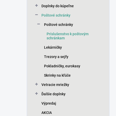
n
Doplnky do kúpeľne
e
l
Poštové schránky
Poštové schránky
Príslušenstvo k poštovým
schránkam
Lekárničky
Trezory a sejfy
Pokladničky, eurokasy
Skrinky na kľúče
Vetracie mriežky
Ďalšie doplnky
Výpredaj
AKCIA