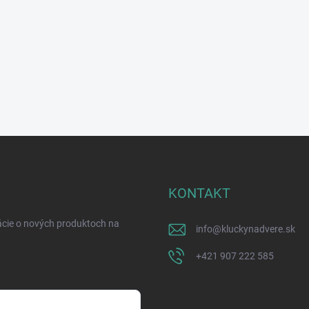
KONTAKT
ácie o nových produktoch na
info
@
kluckynadvere.sk
+421 907 222 585