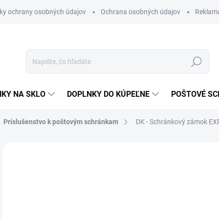
ky ochrany osobných údajov
Ochrana osobných údajov
Reklam
Hľadať
KY NA SKLO
DOPLNKY DO KÚPEĽNE
POŠTOVÉ S
Príslušenstvo k poštovým schránkam
DK - Schránkový zámok EX
Neohodnotené
Podrobnosti hodnotenia
ZNAČKA
€
€78
Jedn
NA 