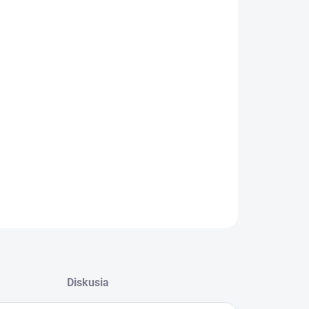
:
−
+
Pridať do košíka
OPÝTAŤ SA
STRÁŽIŤ
Diskusia