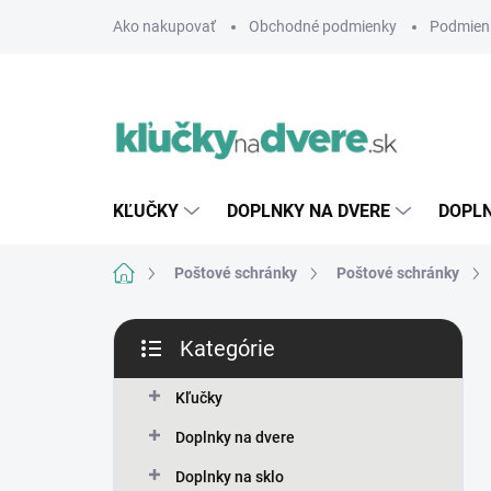
Prejsť
Ako nakupovať
Obchodné podmienky
Podmien
na
obsah
KĽUČKY
DOPLNKY NA DVERE
DOPLN
Domov
Poštové schránky
Poštové schránky
B
Kategórie
o
Preskočiť
č
kategórie
n
Kľučky
ý
Doplnky na dvere
p
a
Doplnky na sklo