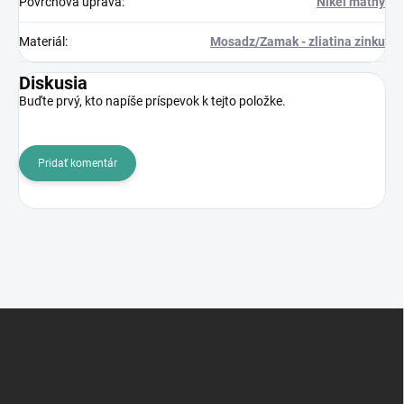
Povrchová úprava
:
Nikel matný
Materiál
:
Mosadz/Zamak - zliatina zinku
Diskusia
Buďte prvý, kto napíše príspevok k tejto položke.
Pridať komentár
Z
á
p
ä
t