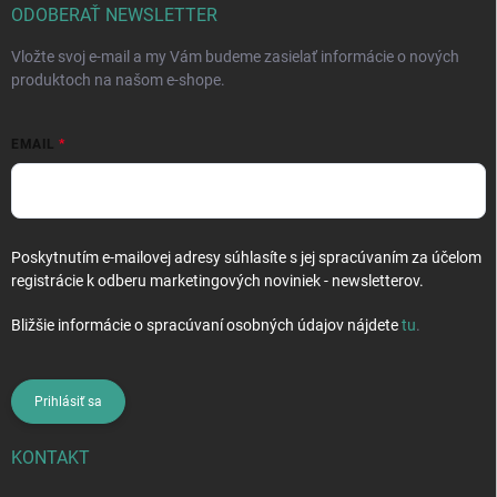
i
ODOBERAŤ NEWSLETTER
e
Vložte svoj e-mail a my Vám budeme zasielať informácie o nových
produktoch na našom e-shope.
EMAIL
Poskytnutím e-mailovej adresy súhlasíte s jej spracúvaním za účelom
registrácie k odberu marketingových noviniek - newsletterov.
Bližšie informácie o spracúvaní osobných údajov nájdete
tu
.
Prihlásiť sa
KONTAKT