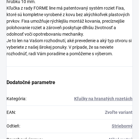
hrúbku 10 mm.
Kľučka z rady FORME line má patentovaný systém roziet Fixa,
ktoré sú kompletne vyrobené z kovu bez akýchkoľvek plastových
prvkov. Fixa umožňuje rýchlejšiu montáž kovania, precíznejšie
polohovanie roziet a zároveň poskytuje dlhšiu životnosť a
odolnosť voči opotrebovaniu mechaniky.
Je to len na Vašom rozhodnutí, aké prevedenie a aký typ otvoru si
vyberiete z našej širokej ponuky. V prípade, že sa neviete
rozhodnúť, radi Vám poradíme a pomôžeme s výberom.
Dodatočné parametre
Kategória
:
Kľučky na hranatých rozetách
EAN
:
Zvoľte variant
Odtieň
:
Strieborný