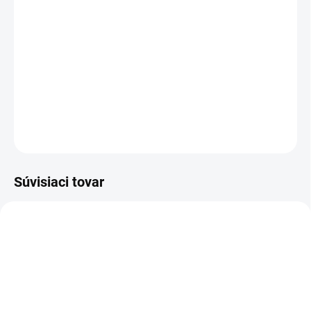
cena:
PREVEDENIE
TYP OTVORU
DETAILNÉ INFORMÁCIE
OPÝTAŤ SA
STRÁŽIŤ
Súvisiaci tovar