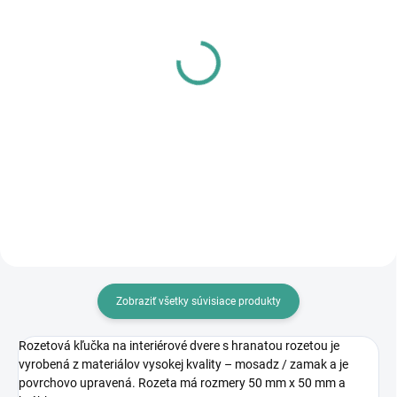
SKLADOM
SKLADOM
MP - AKUMULÁTOROVÝ
PL - Univerzálne mazivo
12 V VŔTACÍ
PECOL BIO P55
SKRUTKOVAČ S
€10,46
PRÍKLEPOM
€83,64
€8,50 bez DPH
€68 bez DPH
Do košíka
Do košíka
Zobraziť všetky súvisiace produkty
Rozetová kľučka na interiérové dvere s hranatou rozetou je
vyrobená z materiálov vysokej kvality – mosadz / zamak a je
povrchovo upravená. Rozeta má rozmery 50 mm x 50 mm a