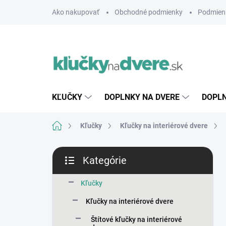
Prejsť
Ako nakupovať
Obchodné podmienky
Podmien
na
obsah
KĽUČKY
DOPLNKY NA DVERE
DOPLN
Domov
Kľučky
Kľučky na interiérové dvere
B
Kategórie
o
Preskočiť
č
kategórie
n
Kľučky
ý
Kľučky na interiérové dvere
p
a
Štítové kľučky na interiérové