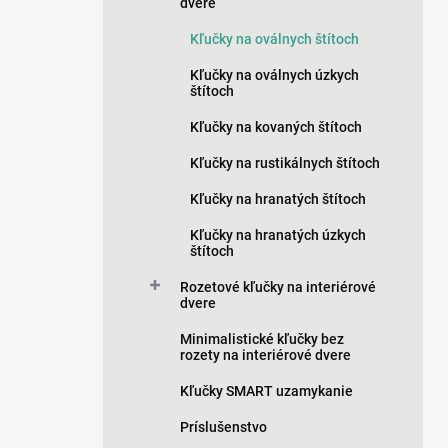
n
dvere
e
Kľučky na oválnych štítoch
l
Kľučky na oválnych úzkych
štítoch
Kľučky na kovaných štítoch
Kľučky na rustikálnych štítoch
Kľučky na hranatých štítoch
Kľučky na hranatých úzkych
štítoch
Rozetové kľučky na interiérové
dvere
Minimalistické kľučky bez
rozety na interiérové dvere
Kľučky SMART uzamykanie
Príslušenstvo