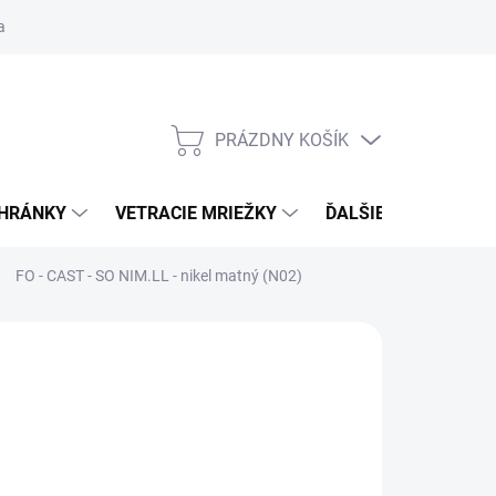
ačné podmienky
Blog
Moja objednávka
Odstúpenie od zmlu
PRÁZDNY KOŠÍK
NÁKUPNÝ
KOŠÍK
CHRÁNKY
VETRACIE MRIEŽKY
ĎALŠIE DOPLNKY
FO - CAST - SO
NIM.LL - nikel matný (N02)
:
FROSIO BORTOLO
 €56,58
od
€48,09
/ set
€39,10
bez DPH