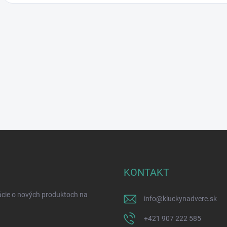
KONTAKT
ácie o nových produktoch na
info
@
kluckynadvere.sk
+421 907 222 585