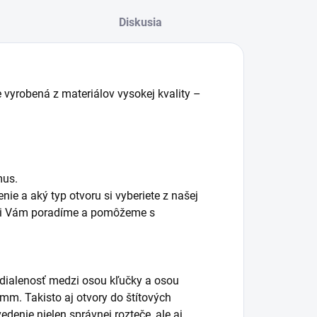
Diskusia
e vyrobená z materiálov vysokej kvality –
mus.
nie a aký typ otvoru si vyberiete z našej
radi Vám poradíme a pomôžeme s
vzdialenosť medzi osou kľučky a osou
 mm. Takisto aj otvory do štítových
denie nielen správnej rozteče, ale aj