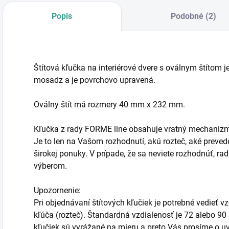
Popis
Podobné (2)
Štítová kľučka na interiérové dvere s oválnym štítom j
mosadz a je povrchovo upravená.
Oválny štít má rozmery 40 mm x 232 mm.
Kľučka z rady FORME line obsahuje vratný mechaniz
Je to len na Vašom rozhodnutí, akú rozteč, aké prevede
širokej ponuky. V prípade, že sa neviete rozhodnúť, 
výberom.
Upozornenie:
Pri objednávaní štítových kľučiek je potrebné vedieť 
kľúča (rozteč). Štandardná vzdialenosť je 72 alebo 90
kľučiek sú vyrážané na mieru a preto Vás prosíme o uve