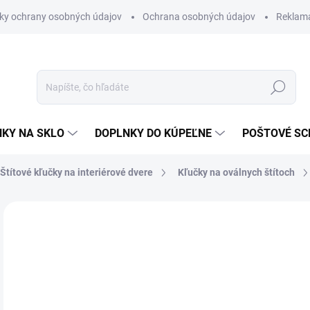
ky ochrany osobných údajov
Ochrana osobných údajov
Reklam
Hľadať
KY NA SKLO
DOPLNKY DO KÚPEĽNE
POŠTOVÉ S
Štítové kľučky na interiérové dvere
Kľučky na oválnych štítoch
Neohodnotené
Podrobnosti hodnotenia
ZNAČKA
VÝPREDAJ
od
od