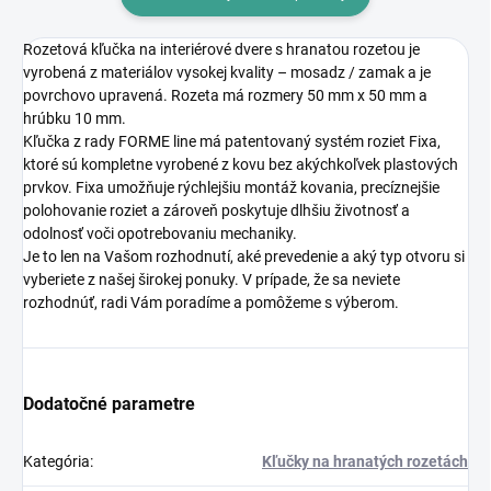
Rozetová kľučka na interiérové dvere s hranatou rozetou je
vyrobená z materiálov vysokej kvality – mosadz / zamak a je
povrchovo upravená. Rozeta má rozmery 50 mm x 50 mm a
hrúbku 10 mm.
Kľučka z rady FORME line má patentovaný systém roziet Fixa,
ktoré sú kompletne vyrobené z kovu bez akýchkoľvek plastových
prvkov. Fixa umožňuje rýchlejšiu montáž kovania, precíznejšie
polohovanie roziet a zároveň poskytuje dlhšiu životnosť a
odolnosť voči opotrebovaniu mechaniky.
Je to len na Vašom rozhodnutí, aké prevedenie a aký typ otvoru si
vyberiete z našej širokej ponuky. V prípade, že sa neviete
rozhodnúť, radi Vám poradíme a pomôžeme s výberom.
Dodatočné parametre
Kategória
:
Kľučky na hranatých rozetách