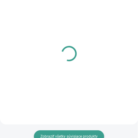
SKLADOM
SKLADOM
PL - Univerzálne mazivo
MPK - Profi Šablóna
PECOL BIO P55
€125,46
€10,46
€102 bez DPH
€8,50 bez DPH
Do košíka
Do košíka
Zobraziť všetky súvisiace produkty