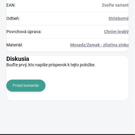
EAN
:
Zvoľte variant
Odtieň
:
Strieborný
Povrchová úprava
:
Chróm lesklý
Materiál
:
Mosadz/Zamak - zliatina zinku
Diskusia
Buďte prvý, kto napíše príspevok k tejto položke.
Pridať komentár