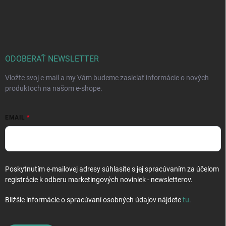
Z
á
p
ä
t
i
ODOBERAŤ NEWSLETTER
e
Vložte svoj e-mail a my Vám budeme zasielať informácie o nových
produktoch na našom e-shope.
EMAIL
Poskytnutím e-mailovej adresy súhlasíte s jej spracúvaním za účelom
registrácie k odberu marketingových noviniek - newsletterov.
Bližšie informácie o spracúvaní osobných údajov nájdete
tu
.