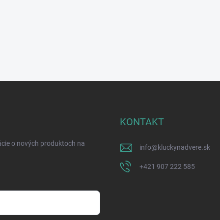
KONTAKT
ácie o nových produktoch na
info
@
kluckynadvere.sk
+421 907 222 585