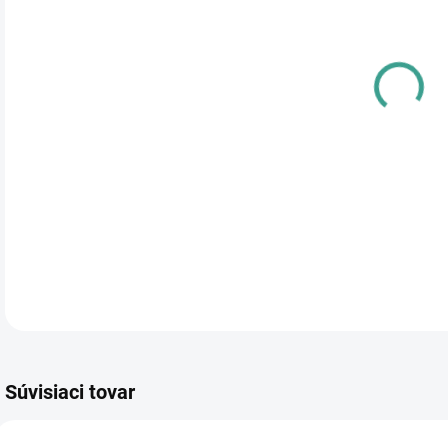
cena
PRE
TYP
DETA
Súvisiaci tovar