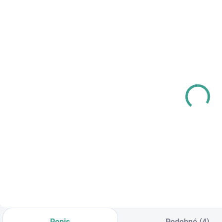
SKLADOM
SKLADOM
PL -
MP -
M
Univerzálne
AKUMULÁTOROVÝ
mazivo PECOL
12 V VŔTACÍ
BIO P55
SKRUTKOVAČ S
€10,46
€83,64
€
PRÍKLEPOM
€8,50 bez DPH
€68 bez DPH
Do košíka
Do košíka
Popis
Podobné (4)