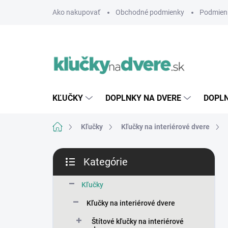
Prejsť
Ako nakupovať
Obchodné podmienky
Podmien
na
obsah
KĽUČKY
DOPLNKY NA DVERE
DOPLN
Domov
Kľučky
Kľučky na interiérové dvere
B
Kategórie
o
Preskočiť
č
kategórie
n
Kľučky
ý
Kľučky na interiérové dvere
p
a
Štítové kľučky na interiérové