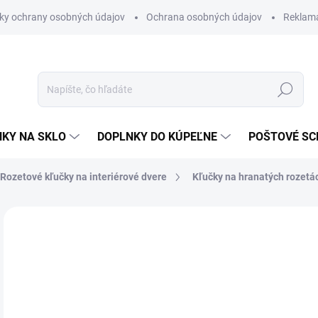
ky ochrany osobných údajov
Ochrana osobných údajov
Reklam
Hľadať
KY NA SKLO
DOPLNKY DO KÚPEĽNE
POŠTOVÉ S
Rozetové kľučky na interiérové dvere
Kľučky na hranatých rozetá
Neohodnotené
Podrobnosti hodnotenia
ZNAČKA
od
od
Jedn
ZVO