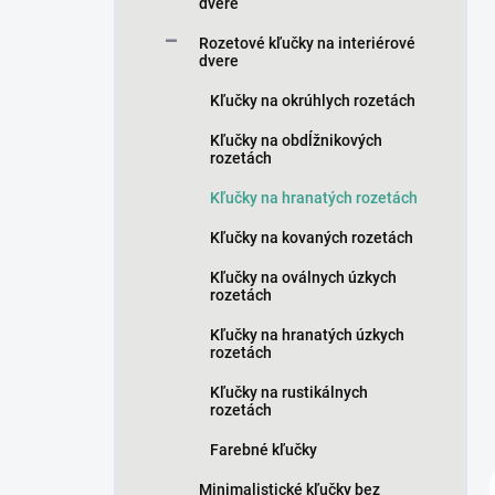
n
dvere
e
Rozetové kľučky na interiérové
l
dvere
Kľučky na okrúhlych rozetách
Kľučky na obdĺžnikových
rozetách
Kľučky na hranatých rozetách
Kľučky na kovaných rozetách
Kľučky na oválnych úzkych
rozetách
Kľučky na hranatých úzkych
rozetách
Kľučky na rustikálnych
rozetách
Farebné kľučky
Minimalistické kľučky bez