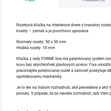
Rozetová kľučka na interiérové dvere s hranatou rozet
kvality – zamak a je povrchovo upravená.
Rozmery rozety: 50 x 50 mm
Hrúbka rozety: 10 mm
Kľučka z rady FORME line má patentovaný systém rozi
kovu bez akýchkoľvek plastových prvkov. Fixa umožňu
precíznejšie polohovanie roziet a zároveň poskytuje dl
opotrebovaniu mechaniky.
Je to len na Vašom rozhodnutí, aké prevedenie a aký typ
ponuky. V prípade, že sa neviete rozhodnúť, radi Vá