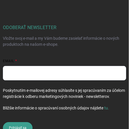
á
p
ä
t
i
ODOBERAŤ NEWSLETTER
e
Vložte svoj e-mail a my Vám budeme zasielať informácie o nových
produktoch na našom e-shope.
EMAIL
Poskytnutím e-mailovej adresy súhlasíte s jej spracúvaním za účelom
registrácie k odberu marketingových noviniek - newsletterov.
Bližšie informácie o spracúvaní osobných údajov nájdete
tu
.
Prihlásiť sa