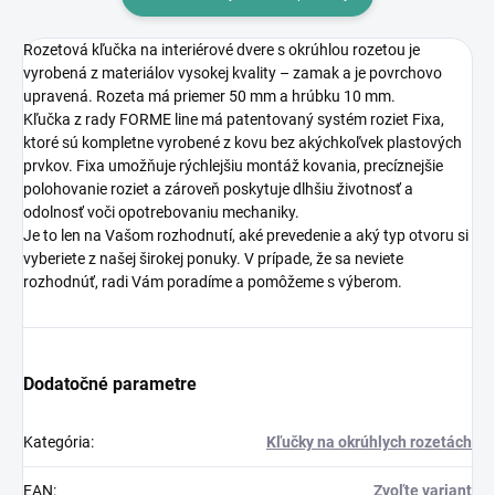
Rozetová kľučka na interiérové dvere s okrúhlou rozetou je
vyrobená z materiálov vysokej kvality – zamak a je povrchovo
upravená. Rozeta má priemer 50 mm a hrúbku 10 mm.
Kľučka z rady FORME line má patentovaný systém roziet Fixa,
ktoré sú kompletne vyrobené z kovu bez akýchkoľvek plastových
prvkov. Fixa umožňuje rýchlejšiu montáž kovania, precíznejšie
polohovanie roziet a zároveň poskytuje dlhšiu životnosť a
odolnosť voči opotrebovaniu mechaniky.
Je to len na Vašom rozhodnutí, aké prevedenie a aký typ otvoru si
vyberiete z našej širokej ponuky. V prípade, že sa neviete
rozhodnúť, radi Vám poradíme a pomôžeme s výberom.
Dodatočné parametre
Kategória
:
Kľučky na okrúhlych rozetách
EAN
:
Zvoľte variant