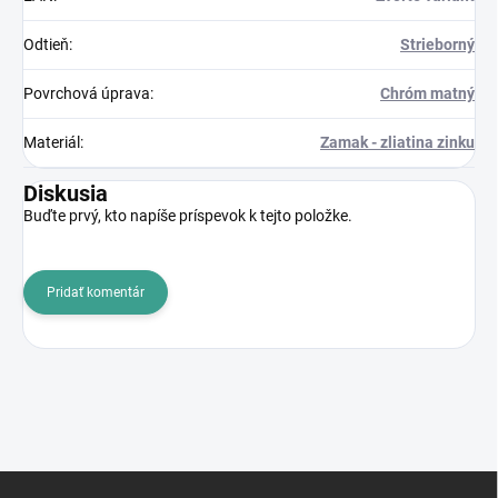
Odtieň
:
Strieborný
Povrchová úprava
:
Chróm matný
Materiál
:
Zamak - zliatina zinku
Diskusia
Buďte prvý, kto napíše príspevok k tejto položke.
Pridať komentár
Z