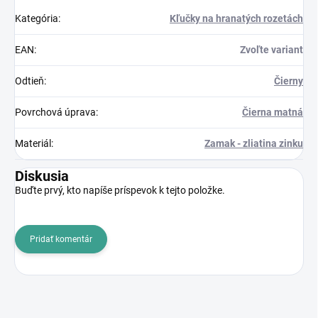
Kategória
:
Kľučky na hranatých rozetách
EAN
:
Zvoľte variant
Odtieň
:
Čierny
Povrchová úprava
:
Čierna matná
Materiál
:
Zamak - zliatina zinku
Diskusia
Buďte prvý, kto napíše príspevok k tejto položke.
Pridať komentár