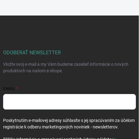
Z
á
p
ä
t
i
ODOBERAŤ NEWSLETTER
e
Vložte svoj e-mail a my Vám budeme zasielať informácie o nových
produktoch na našom e-shope.
EMAIL
Poskytnutím e-mailovej adresy súhlasíte s jej spracúvaním za účelom
registrácie k odberu marketingových noviniek - newsletterov.