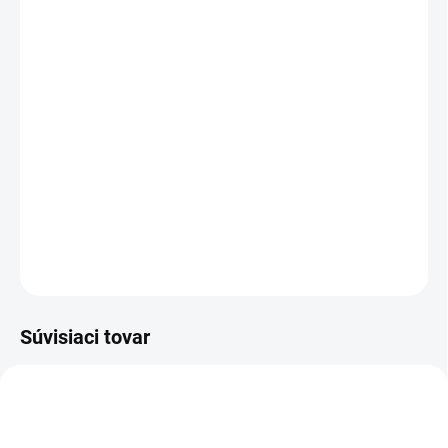
cena:
PREVEDENIE
TYP OTVORU
−
+
Pridať do košíka
DETAILNÉ INFORMÁCIE
OPÝTAŤ SA
STRÁŽIŤ
Súvisiaci tovar