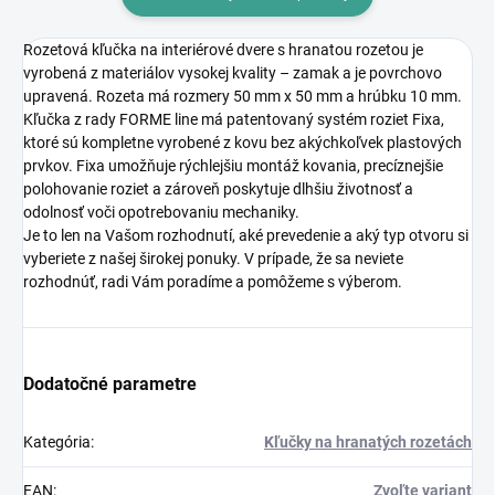
Rozetová kľučka na interiérové dvere s hranatou rozetou je
vyrobená z materiálov vysokej kvality – zamak a je povrchovo
upravená. Rozeta má rozmery 50 mm x 50 mm a hrúbku 10 mm.
Kľučka z rady FORME line má patentovaný systém roziet Fixa,
ktoré sú kompletne vyrobené z kovu bez akýchkoľvek plastových
prvkov. Fixa umožňuje rýchlejšiu montáž kovania, precíznejšie
polohovanie roziet a zároveň poskytuje dlhšiu životnosť a
odolnosť voči opotrebovaniu mechaniky.
Je to len na Vašom rozhodnutí, aké prevedenie a aký typ otvoru si
vyberiete z našej širokej ponuky. V prípade, že sa neviete
rozhodnúť, radi Vám poradíme a pomôžeme s výberom.
Dodatočné parametre
Kategória
:
Kľučky na hranatých rozetách
EAN
:
Zvoľte variant