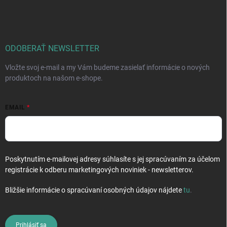
á
p
ä
t
i
ODOBERAŤ NEWSLETTER
e
Vložte svoj e-mail a my Vám budeme zasielať informácie o nových
produktoch na našom e-shope.
EMAIL
Poskytnutím e-mailovej adresy súhlasíte s jej spracúvaním za účelom
registrácie k odberu marketingových noviniek - newsletterov.
Bližšie informácie o spracúvaní osobných údajov nájdete
tu
.
Prihlásiť sa