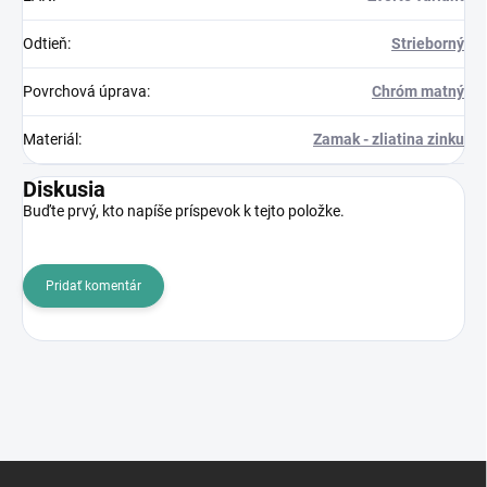
Odtieň
:
Strieborný
Povrchová úprava
:
Chróm matný
Materiál
:
Zamak - zliatina zinku
Diskusia
Buďte prvý, kto napíše príspevok k tejto položke.
Pridať komentár
Z