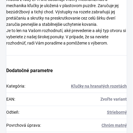
mechanika kľučky je uložená v plastovom puzdre. Zaručuje jej
bezúdržbový a tichý chod. Výstupky na rozete zabraňujú jej
pretáčaniu a skrutky na preskrutkovanie cez celú šírku dverí
zaručia pevnejšie a stabilnejšie uchytenie kovania.
Je to len na Vašom rozhodnutí, aké prevedenie a aký typ otvoru si
vyberiete z našej širokej ponuky. V prípade, že sa neviete
rozhodnúť, radi Vám poradíme a pomôžeme s výberom.
Dodatočné parametre
Kategória
:
Kľučky na hranatých rozetách
EAN
:
Zvoľte variant
Odtieň
:
Strieborný
Povrchová úprava
:
Chróm matný