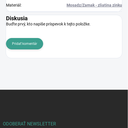
Materiál
:
Mosadz/Zamak - zliatina zinku
Diskusia
Buďte prvý, kto napíše príspevok k tejto položke.
Pridať komentár
Z
á
p
ä
t
i
ODOBERAŤ NEWSLETTER