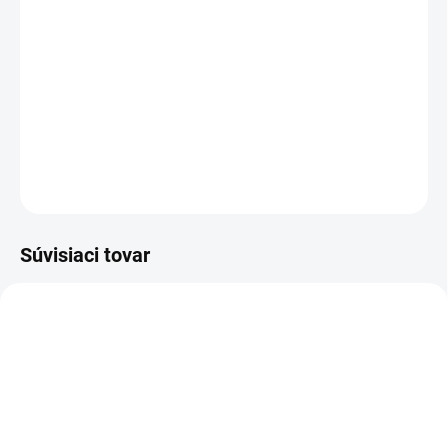
TYP OTVORU
−
+
Pridať do košíka
DETAILNÉ INFORMÁCIE
OPÝTAŤ SA
STRÁŽIŤ
Súvisiaci tovar