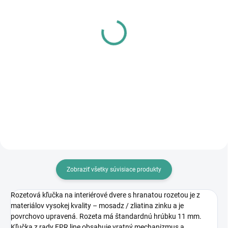
SKLADOM
SKLADOM
PL - Univerzálne mazivo
MP - AKUMULÁTOROVÝ
PECOL BIO P55
12 V VŔTACÍ
SKRUTKOVAČ S
€10,46
PRÍKLEPOM
€83,64
€8,50 bez DPH
€68 bez DPH
Do košíka
Do košíka
Zobraziť všetky súvisiace produkty
Rozetová kľučka na interiérové dvere s hranatou rozetou je z
materiálov vysokej kvality – mosadz / zliatina zinku a je
povrchovo upravená. Rozeta má štandardnú hrúbku 11 mm.
Kľučka z rady EPR line obsahuje vratný mechanizmus a