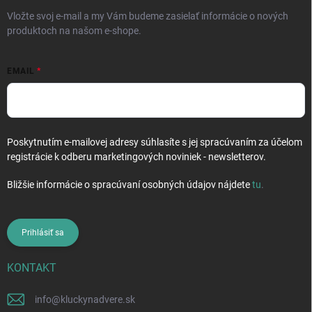
e
Vložte svoj e-mail a my Vám budeme zasielať informácie o nových
produktoch na našom e-shope.
EMAIL
Poskytnutím e-mailovej adresy súhlasíte s jej spracúvaním za účelom
registrácie k odberu marketingových noviniek - newsletterov.
Bližšie informácie o spracúvaní osobných údajov nájdete
tu
.
Prihlásiť sa
KONTAKT
info
@
kluckynadvere.sk