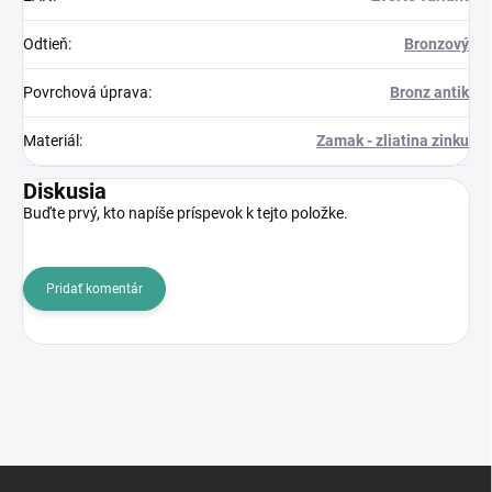
Odtieň
:
Bronzový
Povrchová úprava
:
Bronz antik
Materiál
:
Zamak - zliatina zinku
Diskusia
Buďte prvý, kto napíše príspevok k tejto položke.
Pridať komentár
Z