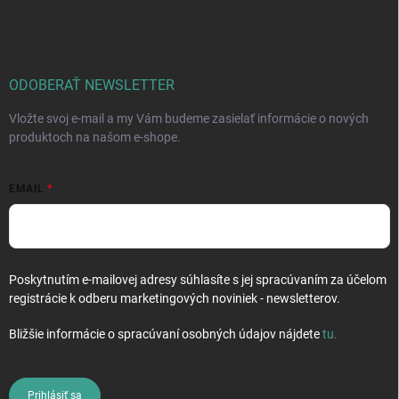
á
p
ä
t
i
ODOBERAŤ NEWSLETTER
e
Vložte svoj e-mail a my Vám budeme zasielať informácie o nových
produktoch na našom e-shope.
EMAIL
Poskytnutím e-mailovej adresy súhlasíte s jej spracúvaním za účelom
registrácie k odberu marketingových noviniek - newsletterov.
Bližšie informácie o spracúvaní osobných údajov nájdete
tu
.
Prihlásiť sa