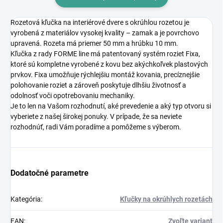
Rozetová kľučka na interiérové dvere s okrúhlou rozetou je
vyrobená z materiálov vysokej kvality – zamak a je povrchovo
upravená. Rozeta má priemer 50 mm a hrúbku 10 mm.
Kľučka z rady FORME line má patentovaný systém roziet Fixa,
ktoré sú kompletne vyrobené z kovu bez akýchkoľvek plastových
prvkov. Fixa umožňuje rýchlejšiu montáž kovania, precíznejšie
polohovanie roziet a zároveň poskytuje dlhšiu životnosť a
odolnosť voči opotrebovaniu mechaniky.
Je to len na Vašom rozhodnutí, aké prevedenie a aký typ otvoru si
vyberiete z našej širokej ponuky. V prípade, že sa neviete
rozhodnúť, radi Vám poradíme a pomôžeme s výberom.
Dodatočné parametre
Kategória
:
Kľučky na okrúhlych rozetách
EAN
:
Zvoľte variant