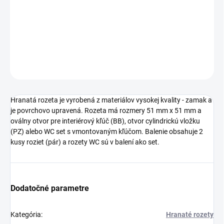
−
+
Pridať do košíka
DETAILNÉ INFORMÁCIE
OPÝTAŤ SA
STRÁŽIŤ
Hranatá rozeta je vyrobená z materiálov vysokej kvality - zamak a
je povrchovo upravená. Rozeta má rozmery 51 mm x 51 mm a
oválny otvor pre interiérový kľúč (BB), otvor cylindrickú vložku
(PZ) alebo WC set s vmontovaným kľúčom. Balenie obsahuje 2
kusy roziet (pár) a rozety WC sú v balení ako set.
Dodatočné parametre
Kategória
:
Hranaté rozety