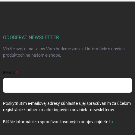
Z
á
p
ä
t
i
ODOBERAŤ NEWSLETTER
e
Vložte svoj e-mail a my Vám budeme zasielať informácie o nových
produktoch na našom e-shope.
EMAIL
Poskytnutím e-mailovej adresy súhlasíte s jej spracúvaním za účelom
registrácie k odberu marketingových noviniek - newsletterov.
Bližšie informácie o spracúvaní osobných údajov nájdete
tu
.