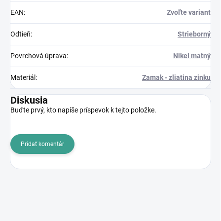
EAN
:
Zvoľte variant
Odtieň
:
Strieborný
Povrchová úprava
:
Nikel matný
Materiál
:
Zamak - zliatina zinku
Diskusia
Buďte prvý, kto napíše príspevok k tejto položke.
Pridať komentár