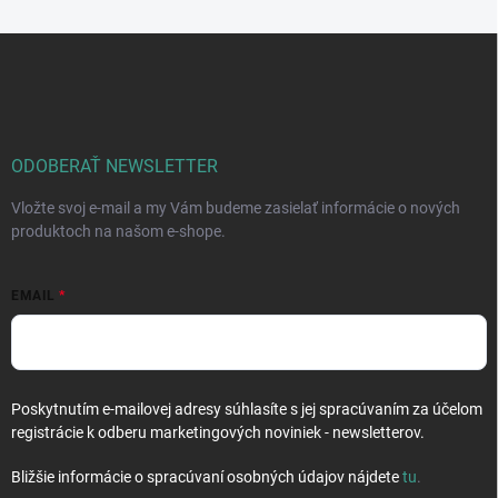
Z
á
p
ä
t
i
ODOBERAŤ NEWSLETTER
e
Vložte svoj e-mail a my Vám budeme zasielať informácie o nových
produktoch na našom e-shope.
EMAIL
Poskytnutím e-mailovej adresy súhlasíte s jej spracúvaním za účelom
registrácie k odberu marketingových noviniek - newsletterov.
Bližšie informácie o spracúvaní osobných údajov nájdete
tu
.