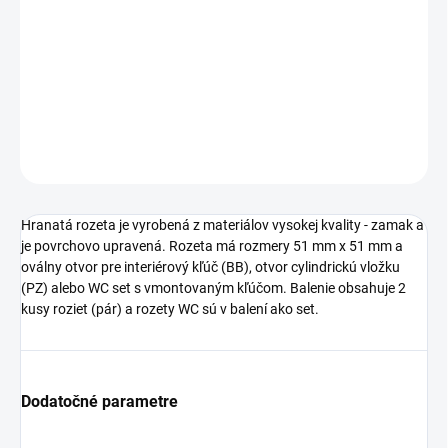
−
+
Pridať do košíka
DETAILNÉ INFORMÁCIE
OPÝTAŤ SA
STRÁŽIŤ
Hranatá rozeta je vyrobená z materiálov vysokej kvality - zamak a
je povrchovo upravená. Rozeta má rozmery 51 mm x 51 mm a
oválny otvor pre interiérový kľúč (BB), otvor cylindrickú vložku
(PZ) alebo WC set s vmontovaným kľúčom. Balenie obsahuje 2
kusy roziet (pár) a rozety WC sú v balení ako set.
Dodatočné parametre