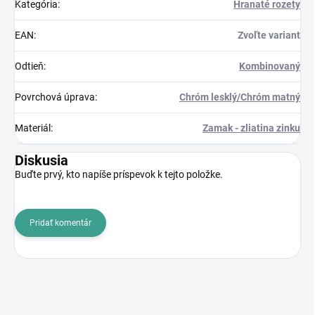
Kategória
:
Hranaté rozety
EAN
:
Zvoľte variant
Odtieň
:
Kombinovaný
Povrchová úprava
:
Chróm lesklý/Chróm matný
Materiál
:
Zamak - zliatina zinku
Diskusia
Buďte prvý, kto napíše príspevok k tejto položke.
Pridať komentár