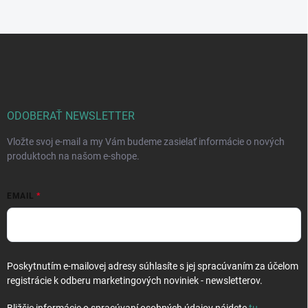
Z
á
p
ä
t
i
ODOBERAŤ NEWSLETTER
e
Vložte svoj e-mail a my Vám budeme zasielať informácie o nových
produktoch na našom e-shope.
EMAIL
Poskytnutím e-mailovej adresy súhlasíte s jej spracúvaním za účelom
registrácie k odberu marketingových noviniek - newsletterov.