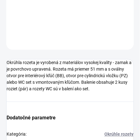
−
+
Pridať do košíka
DETAILNÉ INFORMÁCIE
OPÝTAŤ SA
STRÁŽIŤ
Okrúhla rozeta je vyrobená z materiálov vysokej kvality - zamak a
je povrchovo upravená. Rozeta má priemer 51 mm a s oválny
otvor pre interiérový kľúč (BB), otvor pre cylindrickú vložku (PZ)
alebo WC set s vmontovaným kľúčom. Balenie obsahuje 2 kusy
roziet (pár) a rozety WC sú v balení ako set.
Dodatočné parametre
Kategória
:
Okrúhle rozety