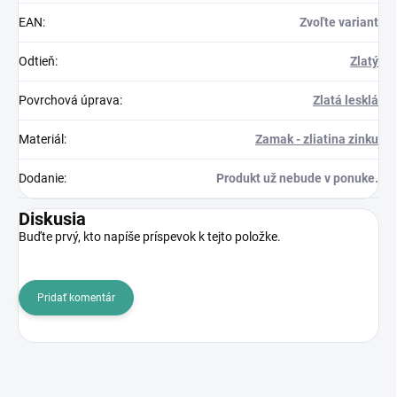
EAN
:
Zvoľte variant
Odtieň
:
Zlatý
Povrchová úprava
:
Zlatá lesklá
Materiál
:
Zamak - zliatina zinku
Dodanie
:
Produkt už nebude v ponuke.
Diskusia
Buďte prvý, kto napíše príspevok k tejto položke.
Pridať komentár