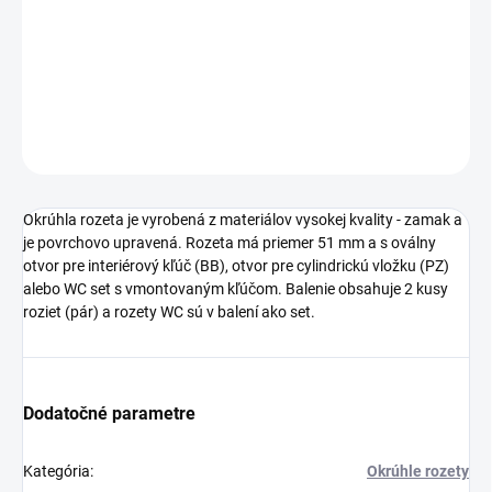
−
+
Pridať do košíka
DETAILNÉ INFORMÁCIE
OPÝTAŤ SA
STRÁŽIŤ
Okrúhla rozeta je vyrobená z materiálov vysokej kvality - zamak a
je povrchovo upravená. Rozeta má priemer 51 mm a s oválny
otvor pre interiérový kľúč (BB), otvor pre cylindrickú vložku (PZ)
alebo WC set s vmontovaným kľúčom. Balenie obsahuje 2 kusy
roziet (pár) a rozety WC sú v balení ako set.
Dodatočné parametre
Kategória
:
Okrúhle rozety