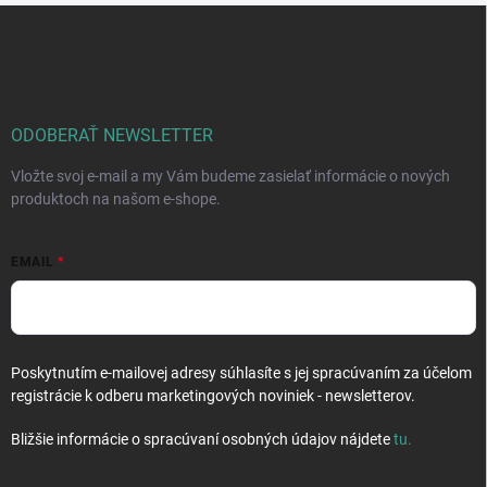
Z
á
p
ä
t
i
ODOBERAŤ NEWSLETTER
e
Vložte svoj e-mail a my Vám budeme zasielať informácie o nových
produktoch na našom e-shope.
EMAIL
Poskytnutím e-mailovej adresy súhlasíte s jej spracúvaním za účelom
registrácie k odberu marketingových noviniek - newsletterov.
Bližšie informácie o spracúvaní osobných údajov nájdete
tu
.