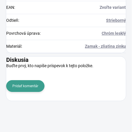
EAN
:
Zvoľte variant
Odtieň
:
Strieborný
Povrchová úprava
:
Chróm lesklý
Materiál
:
Zamak - zliatina zinku
Diskusia
Buďte prvý, kto napíše príspevok k tejto položke.
Pridať komentár