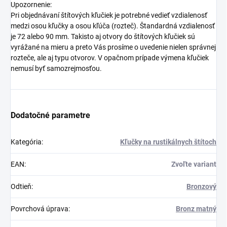
Upozornenie:
Pri objednávaní štítových kľučiek je potrebné vedieť vzdialenosť
medzi osou kľučky a osou kľúča (rozteč). Štandardná vzdialenosť
je 72 alebo 90 mm. Takisto aj otvory do štítových kľučiek sú
vyrážané na mieru a preto Vás prosíme o uvedenie nielen správnej
rozteče, ale aj typu otvorov. V opačnom prípade výmena kľučiek
nemusí byť samozrejmosťou.
Dodatočné parametre
Kategória
:
Kľučky na rustikálnych štítoch
EAN
:
Zvoľte variant
Odtieň
:
Bronzový
Povrchová úprava
:
Bronz matný