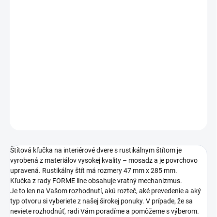
TYP OTVORU
ROZTEČ
−
+
Pridať do košíka
DETAILNÉ INFORMÁCIE
OPÝTAŤ SA
STRÁŽIŤ
Štítová kľučka na interiérové dvere s rustikálnym štítom je
vyrobená z materiálov vysokej kvality – mosadz a je povrchovo
upravená. Rustikálny štít má rozmery 47 mm x 285 mm.
Kľučka z rady FORME line obsahuje vratný mechanizmus.
Je to len na Vašom rozhodnutí, akú rozteč, aké prevedenie a aký
typ otvoru si vyberiete z našej širokej ponuky. V prípade, že sa
neviete rozhodnúť, radi Vám poradíme a pomôžeme s výberom.