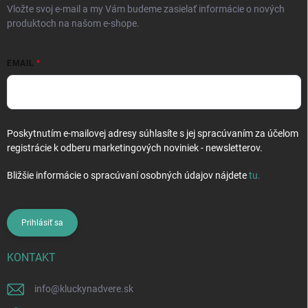
Vložte svoj e-mail a my Vám budeme zasielať informácie o nových
produktoch na našom e-shope.
EMAIL
Poskytnutím e-mailovej adresy súhlasíte s jej spracúvaním za účelom
registrácie k odberu marketingových noviniek - newsletterov.
Bližšie informácie o spracúvaní osobných údajov nájdete
tu
.
Prihlásiť sa
KONTAKT
info
@
kluckynadvere.sk