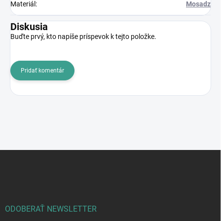
Materiál
:
Mosadz
Diskusia
Buďte prvý, kto napíše príspevok k tejto položke.
Pridať komentár
Z
á
p
ä
t
i
ODOBERAŤ NEWSLETTER
e