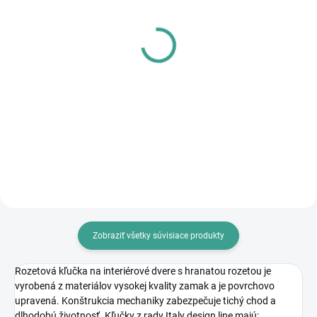
SKLADOM
SKLADOM
MPK - Profi Šablóna
MP - AKUMULÁTOROVÝ
12 V VŔTACÍ
€125,46
SKRUTKOVAČ S
€102 bez DPH
PRÍKLEPOM
€83,64
Do košíka
€68 bez DPH
Do košíka
Zobraziť všetky súvisiace produkty
Rozetová kľučka na interiérové dvere s hranatou rozetou je
vyrobená z materiálov vysokej kvality zamak a je povrchovo
upravená. Konštrukcia mechaniky zabezpečuje tichý chod a
dlhodobú životnosť. Kľučky z rady Italy design line majú: