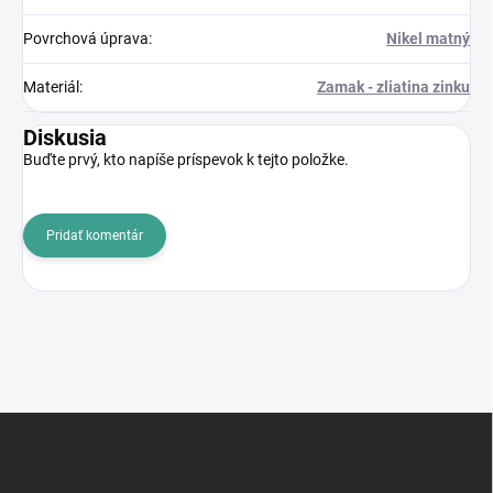
Povrchová úprava
:
Nikel matný
Materiál
:
Zamak - zliatina zinku
Diskusia
Buďte prvý, kto napíše príspevok k tejto položke.
Pridať komentár
Z
á
p