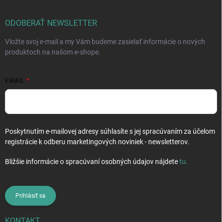
ä
t
i
ODOBERAŤ NEWSLETTER
e
Vložte svoj e-mail a my Vám budeme zasielať informácie o nových
produktoch na našom e-shope.
EMAIL
Poskytnutím e-mailovej adresy súhlasíte s jej spracúvaním za účelom
registrácie k odberu marketingových noviniek - newsletterov.
Bližšie informácie o spracúvaní osobných údajov nájdete
tu
.
Prihlásiť sa
KONTAKT