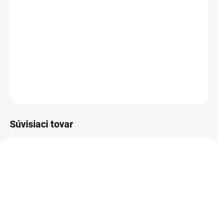
TYP OTVORU
−
+
Pridať do košíka
DETAILNÉ INFORMÁCIE
OPÝTAŤ SA
STRÁŽIŤ
Súvisiaci tovar