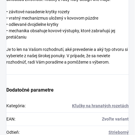
• závitové nasadenie krytky rozety
• vratný mechanizmus uložený v kovovom púzdre
• odlievané dvojdielne krytky
• mechanika obsahuje kovové výstupky, ktoré zabraňujú jej
pretáčaniu
Je to len na Vašom rozhodnutí, aké prevedenie a aký typ otvoru si
vyberiete z našej širokej ponuky. V prípade, že sa neviete
rozhodnúť, radi Vám poradíme a pomôžeme s výberom.
Dodatočné parametre
Kategória
:
Kľučky na hranatých rozetách
EAN
:
Zvoľte variant
Odtieň
:
Strieborný