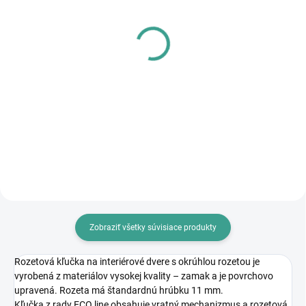
SKLADOM
SKLADOM
MP - AKUMULÁTOROVÝ
MPK - Profi Šablóna
12 V VŔTACÍ
€125,46
SKRUTKOVAČ S
€102 bez DPH
PRÍKLEPOM
€83,64
Do košíka
€68 bez DPH
Do košíka
Zobraziť všetky súvisiace produkty
Rozetová kľučka na interiérové dvere s okrúhlou rozetou je
vyrobená z materiálov vysokej kvality – zamak a je povrchovo
upravená. Rozeta má štandardnú hrúbku 11 mm.
Kľučka z rady ECO line obsahuje vratný mechanizmus a rozetová