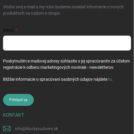
e
Vložte svoj e-mail a my Vám budeme zasielať informácie o nových
produktoch na našom e-shope.
EMAIL
Poskytnutím e-mailovej adresy súhlasíte s jej spracúvaním za účelom
registrácie k odberu marketingových noviniek - newsletterov.
Bližšie informácie o spracúvaní osobných údajov nájdete
tu
.
Prihlásiť sa
KONTAKT
info
@
kluckynadvere.sk