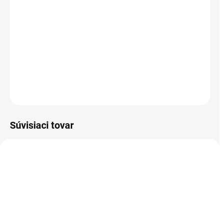
TYP OTVORU
−
+
Pridať do košíka
DETAILNÉ INFORMÁCIE
OPÝTAŤ SA
STRÁŽIŤ
Súvisiaci tovar