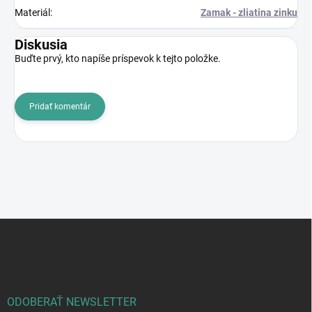
Materiál
:
Zamak - zliatina zinku
Diskusia
Buďte prvý, kto napíše príspevok k tejto položke.
Pridať komentár
Z
á
p
ä
t
i
ODOBERAŤ NEWSLETTER