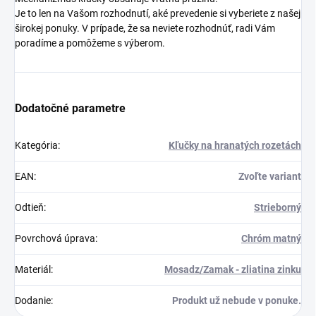
Je to len na Vašom rozhodnutí, aké prevedenie si vyberiete z našej
širokej ponuky. V prípade, že sa neviete rozhodnúť, radi Vám
poradíme a pomôžeme s výberom.
Dodatočné parametre
Kategória
:
Kľučky na hranatých rozetách
EAN
:
Zvoľte variant
Odtieň
:
Strieborný
Povrchová úprava
:
Chróm matný
Materiál
:
Mosadz/Zamak - zliatina zinku
Dodanie
:
Produkt už nebude v ponuke.