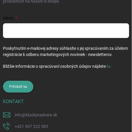
produktoch na našom e-shope.
EMAIL
Poskytnutím e-mailovej adresy súhlasíte s jej spracúvaním za účelom
registrácie k odberu marketingových noviniek - newsletterov.
Bližšie informácie o spracúvaní osobných údajov nájdete
tu
.
Prihlásiť sa
KONTAKT
info
@
kluckynadvere.sk
+421 907 222 585