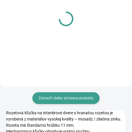
SKLADOM
SKLADOM
PL - Univerzálne mazivo
MPK - Profi Šablóna
PECOL BIO P55
€125,46
€10,46
€102 bez DPH
€8,50 bez DPH
Do košíka
Do košíka
Zobraziť všetky súvisiace produkty
Rozetová kľučka na interiérové dvere s hranatou rozetou je
vyrobená z materiálov vysokej kvality – mosadz / zliatina zinku.
Rozeta má štandarnú hrúbku 11 mm.
Mechanizmus kľučky obsahuje vratnú pružinu.