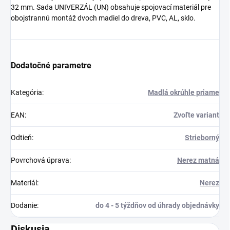
32 mm. Sada UNIVERZÁL (UN) obsahuje spojovací materiál pre
obojstrannú montáž dvoch madiel do dreva, PVC, AL, sklo.
Dodatočné parametre
Kategória
:
Madlá okrúhle priame
EAN
:
Zvoľte variant
Odtieň
:
Strieborný
Povrchová úprava
:
Nerez matná
Materiál
:
Nerez
Dodanie
:
do 4 - 5 týždňov od úhrady objednávky
Diskusia