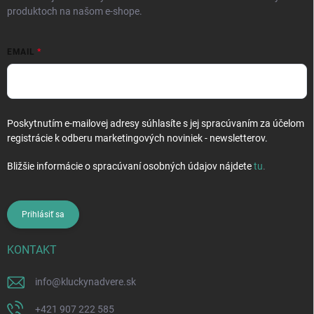
produktoch na našom e-shope.
EMAIL
Poskytnutím e-mailovej adresy súhlasíte s jej spracúvaním za účelom
registrácie k odberu marketingových noviniek - newsletterov.
Bližšie informácie o spracúvaní osobných údajov nájdete
tu
.
Prihlásiť sa
KONTAKT
info
@
kluckynadvere.sk
+421 907 222 585