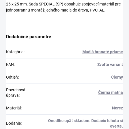
25 x 25 mm. Sada ŠPECIÁL (SP) obsahuje spojovací materiál pre
jednostrannú montáž jedného madla do dreva, PVC, AL.
Dodatočné parametre
Kategória
:
Madlá hranaté priame
EAN
:
Zvoľte variant
Odtieň
:
Čierny
Povrchová
Čierna matná
úprava
:
Materiál
:
Nerez
Onedlho opäť skladom. Dodaciu lehotu si
Dodanie
:
overte.