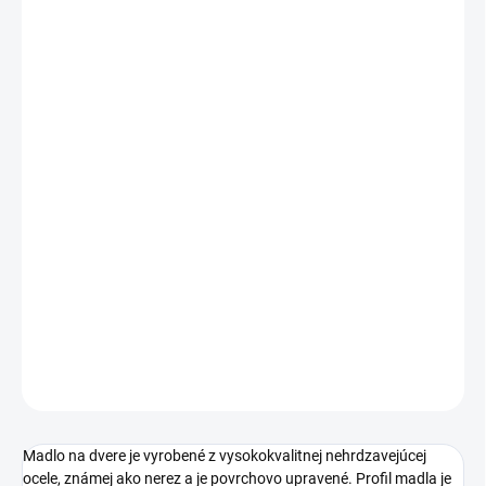
Jednotková
ZVOĽTE VARIANT
cena:
ROZTEČ MADLA
DĹŽKA
ROZMER PROFILU
MADLA
−
+
Pridať do košíka
DETAILNÉ INFORMÁCIE
OPÝTAŤ SA
STRÁŽIŤ
Madlo na dvere je vyrobené z vysokokvalitnej nehrdzavejúcej
ocele, známej ako nerez a je povrchovo upravené. Profil madla je