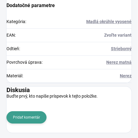
Dodatočné parametre
Kategória
:
Madlá okrúhle vyosené
EAN
:
Zvoľte variant
Odtieň
:
Strieborný
Povrchová úprava
:
Nerez matná
Materiál
:
Nerez
Diskusia
Buďte prvý, kto napíše príspevok k tejto položke.
Pridať komentár