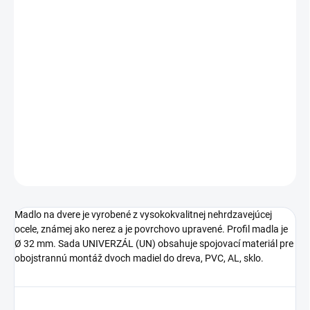
DĹŽKA
ROZMER PROFILU
MADLA
−
+
Pridať do košíka
DETAILNÉ INFORMÁCIE
OPÝTAŤ SA
STRÁŽIŤ
Madlo na dvere je vyrobené z vysokokvalitnej nehrdzavejúcej
ocele, známej ako nerez a je povrchovo upravené. Profil madla je
Ø 32 mm. Sada UNIVERZÁL (UN) obsahuje spojovací materiál pre
obojstrannú montáž dvoch madiel do dreva, PVC, AL, sklo.