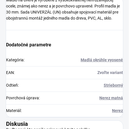
Madlo na dvere je vyrobené z vysokokvalitnej nehrdzavejúcej
ocele, známej ako nerez a je povrchovo upravené. Profil madla je
30 mm. Sada UNIVERZÁL (UN) obsahuje spojovací materiál pre
obojstrannú montáž jedného madla do dreva, PVC, AL, sklo.
Dodatočné parametre
Kategória
:
Madlá okrúhle vyosené
EAN
:
Zvoľte variant
Odtieň
:
Strieborný
Povrchová úprava
:
Nerez matná
Materiál
:
Nerez
Diskusia