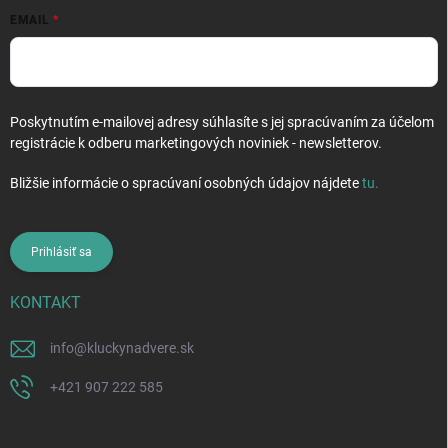
EMAIL
Poskytnutím e-mailovej adresy súhlasíte s jej spracúvaním za účelom
registrácie k odberu marketingových noviniek - newsletterov.
Bližšie informácie o spracúvaní osobných údajov nájdete
tu
.
Prihlásiť sa
KONTAKT
info
@
kluckynadvere.sk
+421 907 222 585