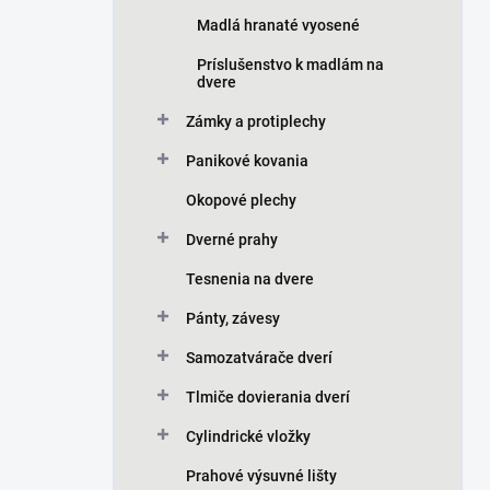
Madlá hranaté vyosené
Príslušenstvo k madlám na
dvere
Zámky a protiplechy
Panikové kovania
Okopové plechy
Dverné prahy
Tesnenia na dvere
Pánty, závesy
Samozatvárače dverí
Tlmiče dovierania dverí
Cylindrické vložky
Prahové výsuvné lišty