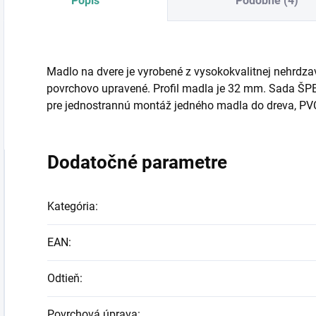
Popis
Podobné (4)
Madlo na dvere je vyrobené z vysokokvalitnej nehrdzav
povrchovo upravené. Profil madla je 32 mm. Sada ŠPE
pre jednostrannú montáž jedného madla do dreva, PVC
Dodatočné parametre
Kategória
:
EAN
:
Odtieň
:
Povrchová úprava
: