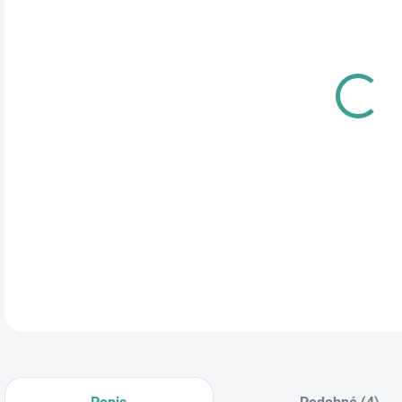
cena
ROZ
DĹŽ
ROZ
MAD
DETA