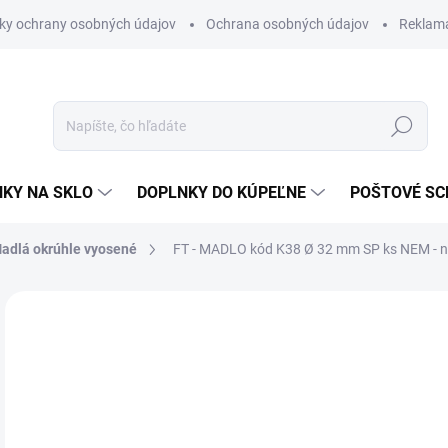
ky ochrany osobných údajov
Ochrana osobných údajov
Reklam
Hľadať
KY NA SKLO
DOPLNKY DO KÚPEĽNE
POŠTOVÉ S
adlá okrúhle vyosené
FT - MADLO kód K38 Ø 32 mm SP ks
NEM - n
Neohodnotené
Podrobnosti hodnotenia
ZNAČKA
€6
€44
Jedn
SK