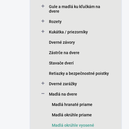
n
Gule a madlá ku kľučkám na
e
dvere
l
Rozety
Kukátka / priezorníky
Dverné závory
Zástrče na dvere
Stavače dverí
Retiazky a bezpečnostné poistky
Dverné zarážky
Madlá na dvere
Madlá hranaté priame
Madlá okrúhle priame
Madlá okrúhle vyosené