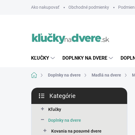
Prejsť
Ako nakupovať
Obchodné podmienky
Podmien
na
obsah
KĽUČKY
DOPLNKY NA DVERE
DOPLN
Domov
Doplnky na dvere
Madlá na dvere
M
B
Kategórie
o
Preskočiť
č
kategórie
n
Kľučky
ý
Doplnky na dvere
p
a
Kovania na posuvné dvere