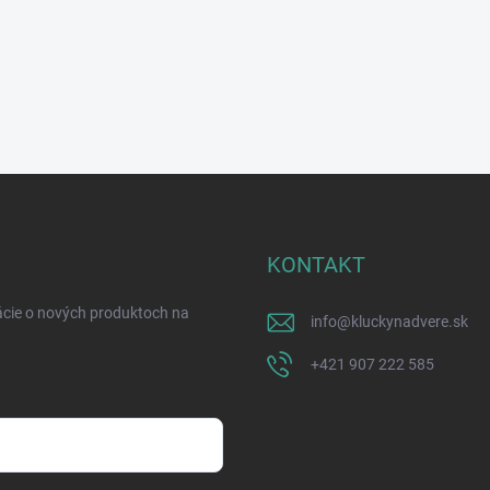
KONTAKT
ácie o nových produktoch na
info
@
kluckynadvere.sk
+421 907 222 585