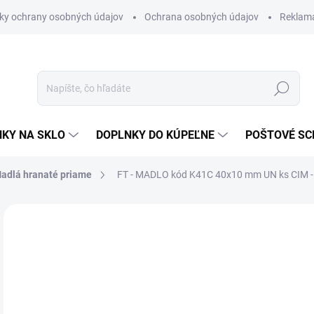
ky ochrany osobných údajov
Ochrana osobných údajov
Reklam
Hľadať
KY NA SKLO
DOPLNKY DO KÚPEĽNE
POŠTOVÉ S
adlá hranaté priame
FT - MADLO kód K41C 40x10 mm UN ks
CIM -
Neohodnotené
Podrobnosti hodnotenia
ZNAČKA
od
od
Jedn
ZVO