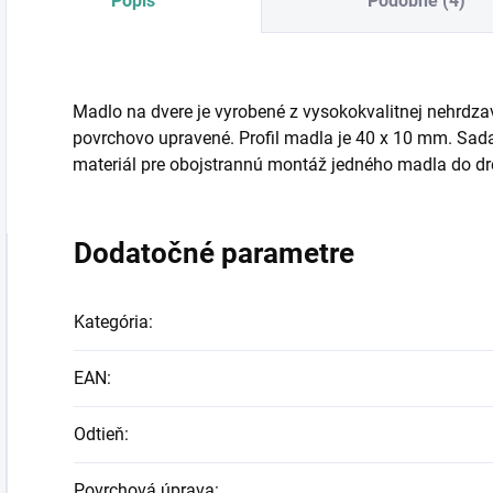
Popis
Podobné (4)
Madlo na dvere je vyrobené z vysokokvalitnej nehrdzav
povrchovo upravené. Profil madla je 40 x 10 mm. Sa
materiál pre obojstrannú montáž jedného madla do dre
Dodatočné parametre
Kategória
:
EAN
:
Odtieň
:
Povrchová úprava
: