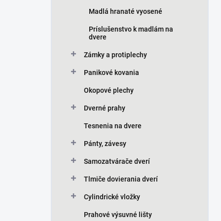
Madlá hranaté vyosené
Príslušenstvo k madlám na
dvere
Zámky a protiplechy
Panikové kovania
Okopové plechy
Dverné prahy
Tesnenia na dvere
Pánty, závesy
Samozatvárače dverí
Tlmiče dovierania dverí
Cylindrické vložky
Prahové výsuvné lišty