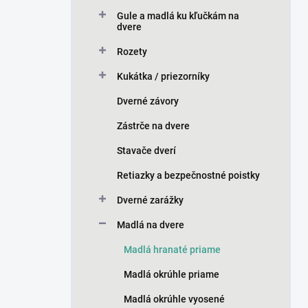
n
Gule a madlá ku kľučkám na
e
dvere
l
Rozety
Kukátka / priezorníky
Dverné závory
Zástrče na dvere
Stavače dverí
Retiazky a bezpečnostné poistky
Dverné zarážky
Madlá na dvere
Madlá hranaté priame
Madlá okrúhle priame
Madlá okrúhle vyosené