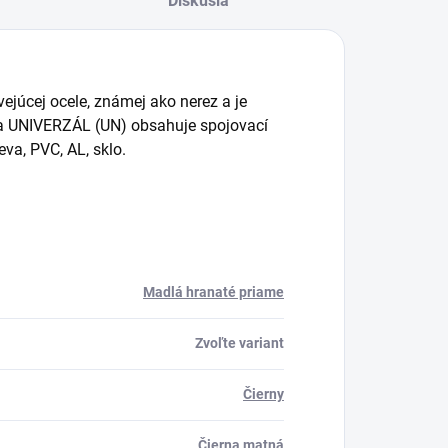
Diskusia
ejúcej ocele, známej ako nerez a je
da UNIVERZÁL (UN) obsahuje spojovací
va, PVC, AL, sklo.
Madlá hranaté priame
Zvoľte variant
Čierny
Čierna matná