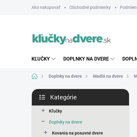
Prejsť
Ako nakupovať
Obchodné podmienky
Podmien
na
obsah
KĽUČKY
DOPLNKY NA DVERE
DOPLN
Domov
Doplnky na dvere
Madlá na dvere
M
B
Kategórie
o
Preskočiť
č
kategórie
n
Kľučky
ý
Doplnky na dvere
p
a
Kovania na posuvné dvere