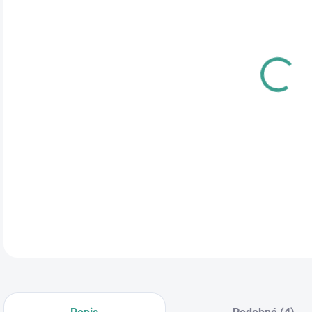
cena
ROZ
DĹŽ
ROZ
MAD
DETA