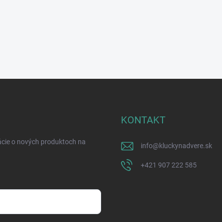
KONTAKT
ácie o nových produktoch na
info
@
kluckynadvere.sk
+421 907 222 585