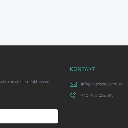
KONTAKT
ácie o nových produktoch na
info
@
kluckynadvere.sk
+421 907 222 585