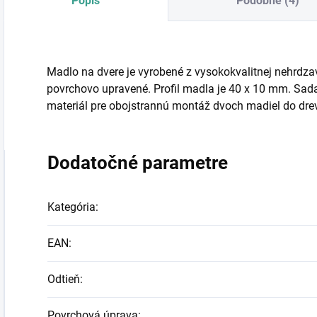
Popis
Podobné (4)
Madlo na dvere je vyrobené z vysokokvalitnej nehrdzav
povrchovo upravené. Profil madla je 40 x 10 mm. Sa
materiál pre obojstrannú montáž dvoch madiel do drev
Dodatočné parametre
Kategória
:
EAN
:
Odtieň
:
Povrchová úprava
: