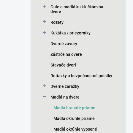
n
Gule a madlá ku kľučkám na
e
dvere
l
Rozety
Kukátka / priezorníky
Dverné závory
Zástrče na dvere
Stavače dverí
Retiazky a bezpečnostné poistky
Dverné zarážky
Madlá na dvere
Madlá hranaté priame
Madlá okrúhle priame
Madlá okrúhle vyosené