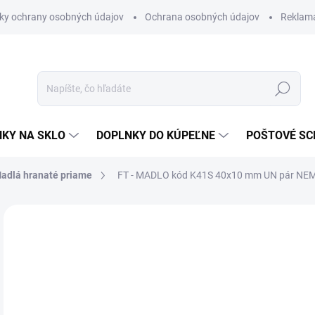
ky ochrany osobných údajov
Ochrana osobných údajov
Reklam
Hľadať
KY NA SKLO
DOPLNKY DO KÚPEĽNE
POŠTOVÉ S
adlá hranaté priame
FT - MADLO kód K41S 40x10 mm UN pár
NEM 
Neohodnotené
Podrobnosti hodnotenia
ZNAČKA
od
od
Jedn
ZVO