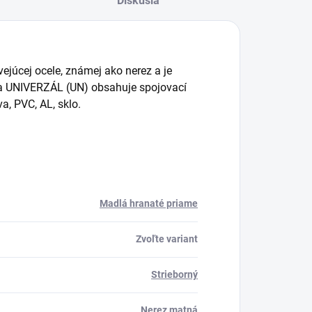
Diskusia
ejúcej ocele, známej ako nerez a je
da UNIVERZÁL (UN) obsahuje spojovací
a, PVC, AL, sklo.
Madlá hranaté priame
Zvoľte variant
Strieborný
Nerez matná