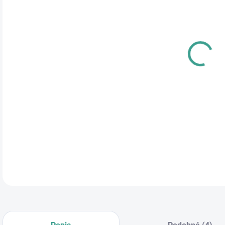
cena
ROZ
DĹŽ
ROZ
MAD
DETA