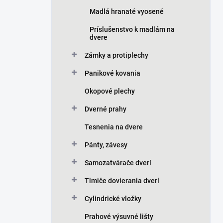
Madlá hranaté vyosené
Príslušenstvo k madlám na
dvere
Zámky a protiplechy
Panikové kovania
Okopové plechy
Dverné prahy
Tesnenia na dvere
Pánty, závesy
Samozatvárače dverí
Tlmiče dovierania dverí
Cylindrické vložky
Prahové výsuvné lišty