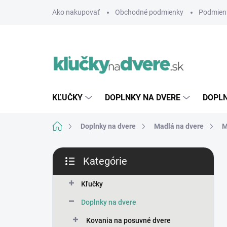
Prejsť
Ako nakupovať
Obchodné podmienky
Podmien
na
obsah
KĽUČKY
DOPLNKY NA DVERE
DOPLN
Domov
Doplnky na dvere
Madlá na dvere
M
B
Kategórie
o
Preskočiť
č
kategórie
n
Kľučky
ý
Doplnky na dvere
p
a
Kovania na posuvné dvere