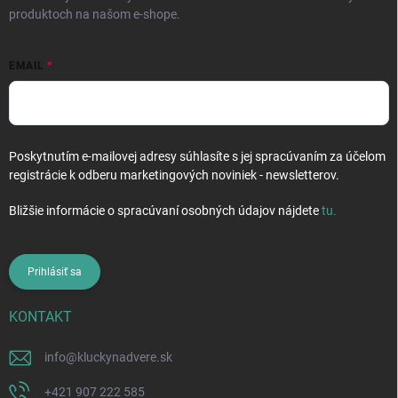
produktoch na našom e-shope.
EMAIL
Poskytnutím e-mailovej adresy súhlasíte s jej spracúvaním za účelom
registrácie k odberu marketingových noviniek - newsletterov.
Bližšie informácie o spracúvaní osobných údajov nájdete
tu
.
Prihlásiť sa
KONTAKT
info
@
kluckynadvere.sk
+421 907 222 585