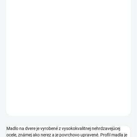
Jednotková
ZVOĽTE VARIANT
cena:
ROZTEČ MADLA
DĹŽKA
ROZMER PROFILU
MADLA
−
+
Pridať do košíka
DETAILNÉ INFORMÁCIE
OPÝTAŤ SA
STRÁŽIŤ
Madlo na dvere je vyrobené z vysokokvalitnej nehrdzavejúcej
ocele, známej ako nerez a je povrchovo upravené. Profil madla je