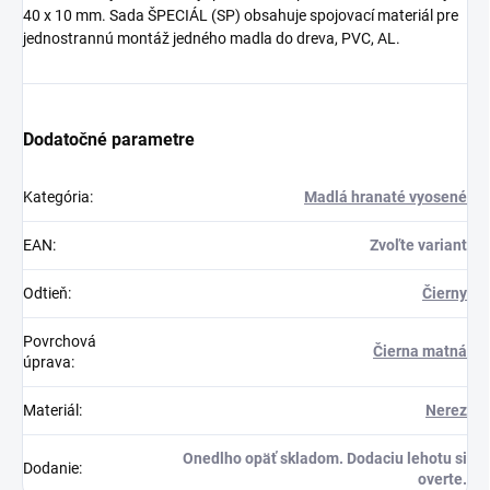
40 x 10 mm. Sada ŠPECIÁL (SP) obsahuje spojovací materiál pre
jednostrannú montáž jedného madla do dreva, PVC, AL.
Dodatočné parametre
Kategória
:
Madlá hranaté vyosené
EAN
:
Zvoľte variant
Odtieň
:
Čierny
Povrchová
Čierna matná
úprava
:
Materiál
:
Nerez
Onedlho opäť skladom. Dodaciu lehotu si
Dodanie
:
overte.