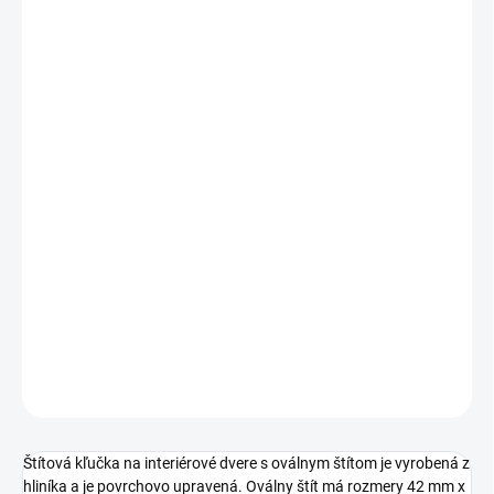
Jednotková
ZVOĽTE VARIANT
cena:
PREVEDENIE
TYP OTVORU
ROZTEČ
−
+
Pridať do košíka
DETAILNÉ INFORMÁCIE
OPÝTAŤ SA
STRÁŽIŤ
Štítová kľučka na interiérové dvere s oválnym štítom je vyrobená z
hliníka a je povrchovo upravená. Oválny štít má rozmery 42 mm x