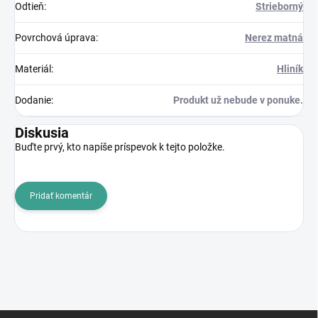
Odtieň
:
Strieborný
Povrchová úprava
:
Nerez matná
Materiál
:
Hliník
Dodanie
:
Produkt už nebude v ponuke.
Diskusia
Buďte prvý, kto napíše príspevok k tejto položke.
Pridať komentár
Z