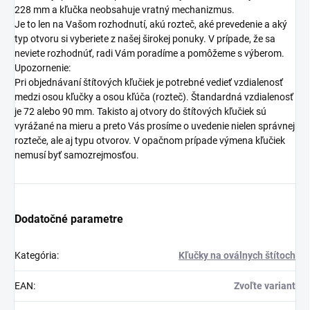
228 mm a kľučka neobsahuje vratný mechanizmus.
Je to len na Vašom rozhodnutí, akú rozteč, aké prevedenie a aký
typ otvoru si vyberiete z našej širokej ponuky. V prípade, že sa
neviete rozhodnúť, radi Vám poradíme a pomôžeme s výberom.
Upozornenie:
Pri objednávaní štítových kľučiek je potrebné vedieť vzdialenosť
medzi osou kľučky a osou kľúča (rozteč). Štandardná vzdialenosť
je 72 alebo 90 mm. Takisto aj otvory do štítových kľučiek sú
vyrážané na mieru a preto Vás prosíme o uvedenie nielen správnej
rozteče, ale aj typu otvorov. V opačnom prípade výmena kľučiek
nemusí byť samozrejmosťou.
Dodatočné parametre
Kategória
:
Kľučky na oválnych štítoch
EAN
:
Zvoľte variant