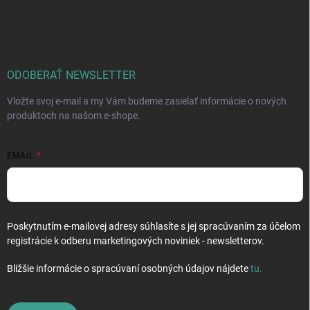
á
p
ä
t
i
ODOBERAŤ NEWSLETTER
e
Vložte svoj e-mail a my Vám budeme zasielať informácie o nových
produktoch na našom e-shope.
EMAIL
Poskytnutím e-mailovej adresy súhlasíte s jej spracúvaním za účelom
registrácie k odberu marketingových noviniek - newsletterov.
Bližšie informácie o spracúvaní osobných údajov nájdete
tu
.