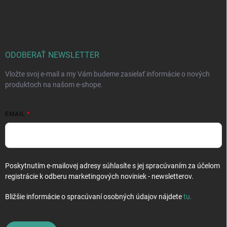
á
p
ä
t
i
ODOBERAŤ NEWSLETTER
e
Vložte svoj e-mail a my Vám budeme zasielať informácie o nových
produktoch na našom e-shope.
EMAIL
Poskytnutím e-mailovej adresy súhlasíte s jej spracúvaním za účelom
registrácie k odberu marketingových noviniek - newsletterov.
Bližšie informácie o spracúvaní osobných údajov nájdete
tu
.