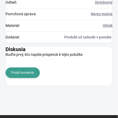
Odtieň
:
Strieborný
Povrchová úprava
:
Nerez matná
Materiál
:
Hliník
Dodanie
:
Produkt už nebude v ponuke.
Diskusia
Buďte prvý, kto napíše príspevok k tejto položke.
Pridať komentár
Z