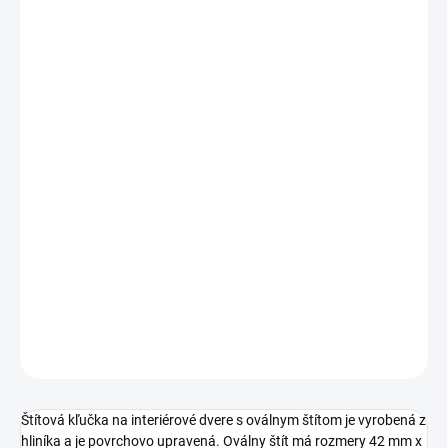
Jednotková
ZVOĽTE VARIANT
cena:
PREVEDENIE
TYP OTVORU
ROZTEČ
−
+
Pridať do košíka
DETAILNÉ INFORMÁCIE
OPÝTAŤ SA
STRÁŽIŤ
Štítová kľučka na interiérové dvere s oválnym štítom je vyrobená z
hliníka a je povrchovo upravená. Oválny štít má rozmery 42 mm x