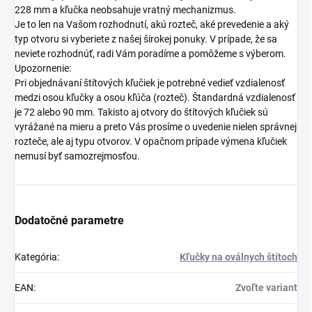
228 mm a kľučka neobsahuje vratný mechanizmus.
Je to len na Vašom rozhodnutí, akú rozteč, aké prevedenie a aký
typ otvoru si vyberiete z našej širokej ponuky. V prípade, že sa
neviete rozhodnúť, radi Vám poradíme a pomôžeme s výberom.
Upozornenie:
Pri objednávaní štítových kľučiek je potrebné vedieť vzdialenosť
medzi osou kľučky a osou kľúča (rozteč). Štandardná vzdialenosť
je 72 alebo 90 mm. Takisto aj otvory do štítových kľučiek sú
vyrážané na mieru a preto Vás prosíme o uvedenie nielen správnej
rozteče, ale aj typu otvorov. V opačnom prípade výmena kľučiek
nemusí byť samozrejmosťou.
Dodatočné parametre
Kategória
:
Kľučky na oválnych štítoch
EAN
:
Zvoľte variant